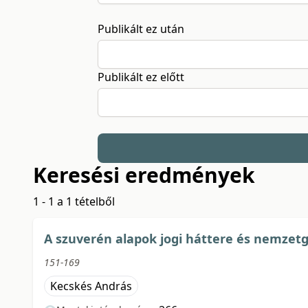
Publikált ez után
Publikált ez előtt
Keresési eredmények
1 - 1 a 1 tételből
A szuverén alapok jogi háttere és nemzetg
151-169
Kecskés András