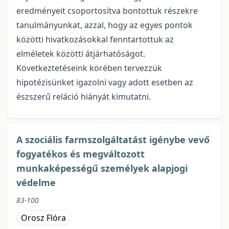
eredményeit csoportosítva bontottuk részekre
tanulmányunkat, azzal, hogy az egyes pontok
közötti hivatkozásokkal fenntartottuk az
elméletek közötti átjárhatóságot.
Következtetéseink körében tervezzük
hipotézisünket igazolni vagy adott esetben az
észszerű reláció hiányát kimutatni.
A szociális farmszolgáltatást igénybe vevő
fogyatékos és megváltozott
munkaképességű személyek alapjogi
védelme
83-100
Orosz Flóra