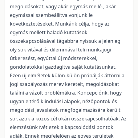
megoldásokat, vagy akár egymás mellé-, akár
egymással szembeállítva vonjunk le
következtetéseket. Munkánk célja, hogy az
egymás mellett haladó kutatások
összekapcsolásával tágabbra nyissuk a jelenleg
oly sok vitával és dilemmával teli munkajogi
útkeresést, egyúttal új módszerekkel,
gondolatokkal gazdagítva saját kutatásunkat.
Ezen új elméletek külön-külön próbálják áttörni a
jogi szabályozás merev kereteit, megoldásokat
találni a vázolt problémákra. Koncepciónk, hogy
ugyan eltérő kiindulási alapok, nézőpontok és
megoldási javaslatok megfogalmazására került
sor, azok a közös cél okán összekapcsolhatóak. Az
elemzésünk ívét ezek a kapcsolódási pontok
adják. Ennek megfelelően az egyes területek