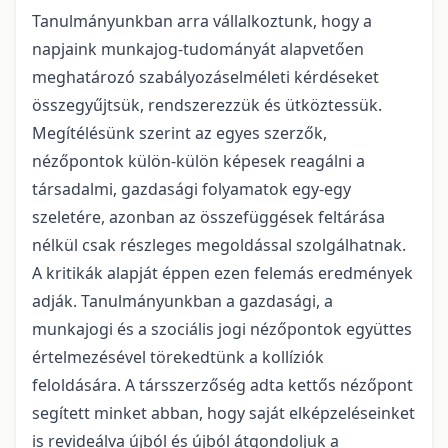
Tanulmányunkban arra vállalkoztunk, hogy a
napjaink munkajog-tudományát alapvetően
meghatározó szabályozáselméleti kérdéseket
összegyűjtsük, rendszerezzük és ütköztessük.
Megítélésünk szerint az egyes szerzők,
nézőpontok külön-külön képesek reagálni a
társadalmi, gazdasági folyamatok egy-egy
szeletére, azonban az összefüggések feltárása
nélkül csak részleges megoldással szolgálhatnak.
A kritikák alapját éppen ezen felemás eredmények
adják. Tanulmányunkban a gazdasági, a
munkajogi és a szociális jogi nézőpontok együttes
értelmezésével törekedtünk a kollíziók
feloldására. A társszerzőség adta kettős nézőpont
segített minket abban, hogy saját elképzeléseinket
is revideálva újból és újból átgondoljuk a