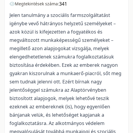
341
Megtekintések száma:
Jelen tanulmány a szociális farmszolgáltatást
igénybe vevő hátrányos helyzetű személyeket –
azok közül is kifejezetten a fogyatékos és
megváltozott munkaképességű személyeket –
megillető azon alapjogokat vizsgálja, melyek
elengedhetetlenek számukra foglalkoztatásuk
biztosítása érdekében. Ezek az emberek nagyon
gyakran kiszorulnak a munkaerő-piacról, sőt meg
sem tudnak jelenni ott. Ezért bírnak nagy
jelentőséggel számukra az Alaptörvényben
biztosított alapjogok, melyek lehetővé teszik
ezeknek az embereknek (is), hogy egyenlően
bánjanak velük, és lehetőséget kapjanak a
foglalkoztatásra. Az alkotmányos védelem
megvalósulását továbbá munkajogi és szociális