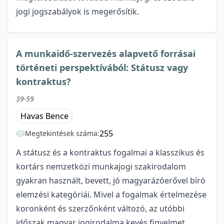
jogi jogszabályok is megerősítik.
A munkaidő-szervezés alapvető forrásai
történeti perspektívából: Státusz vagy
kontraktus?
39-59
Havas Bence
255
Megtekintések száma:
A státusz és a kontraktus fogalmai a klasszikus és
kortárs nemzetközi munkajogi szakirodalom
gyakran használt, bevett, jó magyarázóerővel bíró
elemzési kategóriái. Mivel a fogalmak értelmezése
koronként és szerzőnként változó, az utóbbi
időszak magyar jogirodalma kevés figyelmet