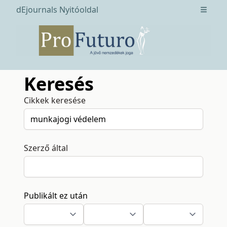
dEjournals Nyitóoldal
Open m
Keresés
Cikkek keresése
Szerző által
Publikált ez után