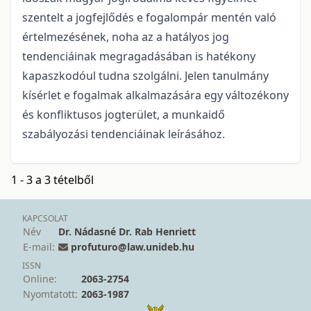
szentelt a jogfejlődés e fogalompár mentén való
értelmezésének, noha az a hatályos jog
tendenciáinak megragadásában is hatékony
kapaszkodóul tudna szolgálni. Jelen tanulmány
kísérlet e fogalmak alkalmazására egy változékony
és konfliktusos jogterület, a munkaidő
szabályozási tendenciáinak leírásához.
1 - 3 a 3 tételből
KAPCSOLAT
Név
Dr. Nádasné Dr. Rab Henriett
E-mail:
profuturo@law.unideb.hu
ISSN
Online:
2063-2754
Nyomtatott:
2063-1987