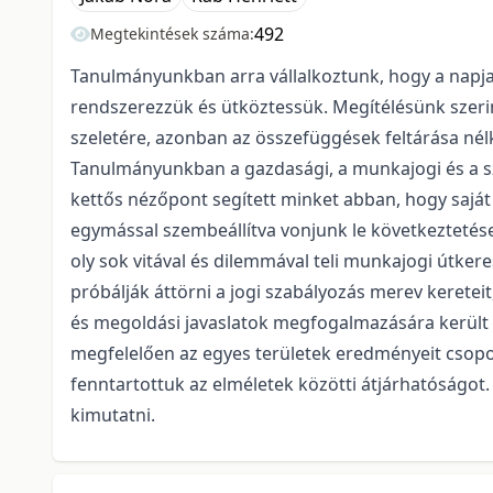
492
Megtekintések száma:
Tanulmányunkban arra vállalkoztunk, hogy a napj
rendszerezzük és ütköztessük. Megítélésünk szeri
szeletére, azonban az összefüggések feltárása nél
Tanulmányunkban a gazdasági, a munkajogi és a szo
kettős nézőpont segített minket abban, hogy saját 
egymással szembeállítva vonjunk le következtetés
oly sok vitával és dilemmával teli munkajogi útker
próbálják áttörni a jogi szabályozás merev keretei
és megoldási javaslatok megfogalmazására került 
megfelelően az egyes területek eredményeit csopo
fenntartottuk az elméletek közötti átjárhatóságot
kimutatni.