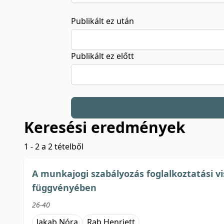
Publikált ez után
Publikált ez előtt
Keresési eredmények
1 - 2 a 2 tételből
A munkajogi szabályozás foglalkoztatási v
függvényében
26-40
Jakab Nóra
Rab Henriett