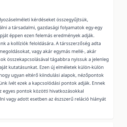
yozáselméleti kérdéseket összegyűjtsük,
lni a társadalmi, gazdasági folyamatok egy-egy
lapját éppen ezen felemás eredmények adják.
 a kollíziók feloldására. A társszerzőség adta
a megoldásokat, vagy akár egymás mellé-, akár
ok összekapcsolásával tágabbra nyissuk a jelenleg
aját kutatásunkat. Ezen új elméletek külön-külön
 hogy ugyan eltérő kiindulási alapok, nézőpontok
ünk ívét ezek a kapcsolódási pontok adják. Ennek
z egyes pontok közötti hivatkozásokkal
ni vagy adott esetben az észszerű reláció hiányát