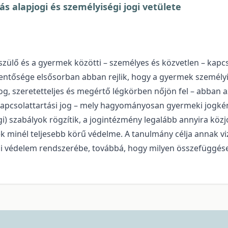
s alapjogi és személyiségi jogi vetülete
ülő és a gyermek közötti – személyes és közvetlen – kapcs
elentősége elsősorban abban rejlik, hogy a gyermek szemé
og, szeretetteljes és megértő légkörben nőjön fel – abban 
apcsolattartási jog – mely hagyományosan gyermeki jogként
i) szabályok rögzítik, a jogintézmény legalább annyira közj
k minél teljesebb körű védelme. A tanulmány célja annak vi
 jogi védelem rendszerébe, továbbá, hogy milyen összefüggése