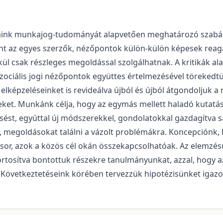
aink munkajog-tudományát alapvetően meghatározó szabál
nt az egyes szerzők, nézőpontok külön-külön képesek reagá
kül csak részleges megoldással szolgálhatnak. A kritikák a
ciális jogi nézőpontok együttes értelmezésével törekedtünk
elképzeléseinket is revideálva újból és újból átgondoljuk 
eket. Munkánk célja, hogy az egymás mellett haladó kutatás
esést, egyúttal új módszerekkel, gondolatokkal gazdagítva s
t, megoldásokat találni a vázolt problémákra. Koncepciónk,
sor, azok a közös cél okán összekapcsolhatóak. Az elemzés
rtosítva bontottuk részekre tanulmányunkat, azzal, hogy a
. Következtetéseink körében tervezzük hipotézisünket igazol