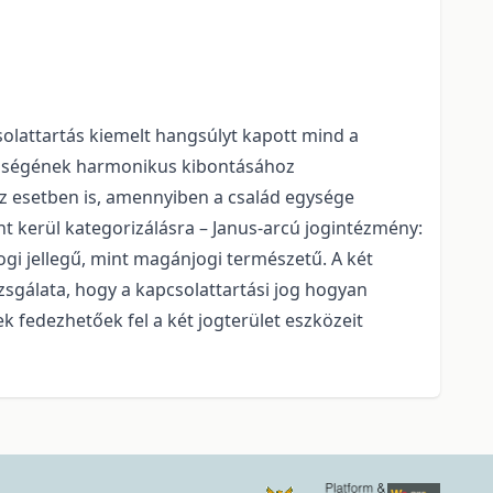
olattartás kiemelt hangsúlyt kapott mind a
lyiségének harmonikus kibontásához
az esetben is, amennyiben a család egysége
 kerül kategorizálásra – Janus-arcú jogintézmény:
ogi jellegű, mint magánjogi természetű. A két
zsgálata, hogy a kapcsolattartási jog hogyan
k fedezhetőek fel a két jogterület eszközeit