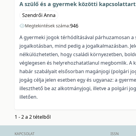
A szülő és a gyermek közötti kapcsolattartá
Szendrői Anna
946
Megtekintések száma:
A gyermeki jogok térhódításával párhuzamosan a sz
jogalkotásban, mind pedig a jogalkalmazásban. J
nélkülözhetetlen, hogy családi környezetben, bold
véglegesen és helyrehozhatatlanul megbomlik. A k
habár szabályait elsősorban magánjogi (polgári jog
jogág célja jelen esetben egy és ugyanaz: a gyerme
illeszthető be az alkotmányjogi, illetve a polgári
illetően.
1 - 2 a 2 tételből
KAPCSOLAT
ISSN