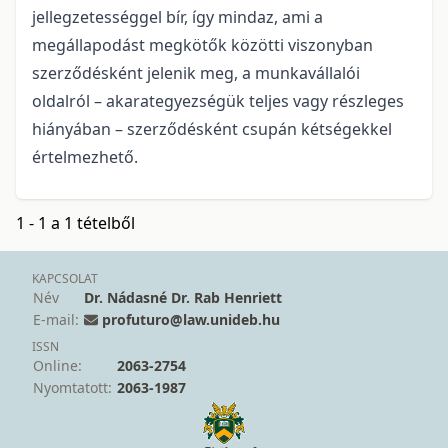
jellegzetességgel bír, így mindaz, ami a
megállapodást megkötők közötti viszonyban
szerződésként jelenik meg, a munkavállalói
oldalról – akarategyezségük teljes vagy részleges
hiányában – szerződésként csupán kétségekkel
értelmezhető.
1 - 1 a 1 tételből
KAPCSOLAT
Név
Dr. Nádasné Dr. Rab Henriett
E-mail:
profuturo@law.unideb.hu
ISSN
Online:
2063-2754
Nyomtatott:
2063-1987