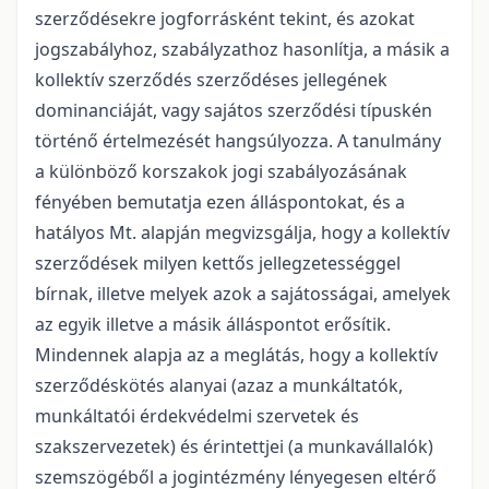
szerződésekre jogforrásként tekint, és azokat
jogszabályhoz, szabályzathoz hasonlítja, a másik a
kollektív szerződés szerződéses jellegének
dominanciáját, vagy sajátos szerződési típuskén
történő értelmezését hangsúlyozza. A tanulmány
a különböző korszakok jogi szabályozásának
fényében bemutatja ezen álláspontokat, és a
hatályos Mt. alapján megvizsgálja, hogy a kollektív
szerződések milyen kettős jellegzetességgel
bírnak, illetve melyek azok a sajátosságai, amelyek
az egyik illetve a másik álláspontot erősítik.
Mindennek alapja az a meglátás, hogy a kollektív
szerződéskötés alanyai (azaz a munkáltatók,
munkáltatói érdekvédelmi szervetek és
szakszervezetek) és érintettjei (a munkavállalók)
szemszögéből a jogintézmény lényegesen eltérő