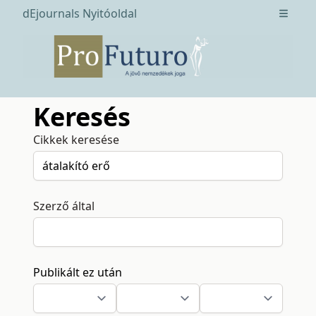
dEjournals Nyitóoldal
Open m
Keresés
Cikkek keresése
Szerző által
Publikált ez után