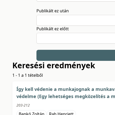
Publikált ez után
Publikált ez előtt
Keresési eredmények
1 - 1 a 1 tételből
Így kell védenie a munkajognak a munkavál
védelme (Egy lehetséges megközelítés a 
203-212
Bankó Zoltán
Rab Henriett