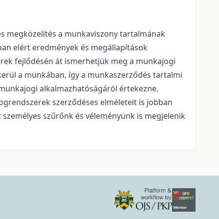
ges megközelítés a munkaviszony tartalmának
tban elért eredmények és megállapítások
erek fejlődésén át ismerhetjük meg a munkajogi
or kerül a munkában, így a munkaszerződés tartalmi
ek munkajogi alkalmazhatóságáról értekezne.
ogrendszerek szerződéses elméleteit is jobban
t személyes szűrőnk és véleményünk is megjelenik