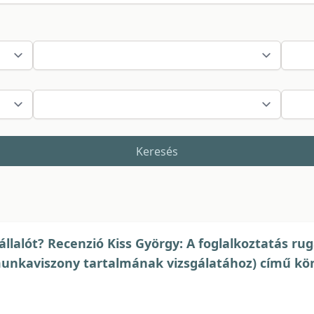
Keresés
lalót? Recenzió Kiss György: A foglalkoztatás rug
munkaviszony tartalmának vizsgálatához) című kö