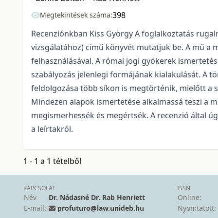
398
Megtekintések száma:
Recenziónkban Kiss György A foglalkoztatás rugal
vizsgálatához) című könyvét mutatjuk be. A mű a 
felhasználásával. A római jogi gyökerek ismertet
szabályozás jelenlegi formájának kialakulását. A t
feldolgozása több síkon is megtörténik, mielőtt a 
Mindezen alapok ismertetése alkalmassá teszi a m
megismerhessék és megértsék. A recenzió által úg
a leírtakról.
1 - 1 a 1 tételből
KAPCSOLAT
ISSN
Név
Dr. Nádasné Dr. Rab Henriett
Online:
E-mail:
profuturo@law.unideb.hu
Nyomtatott: