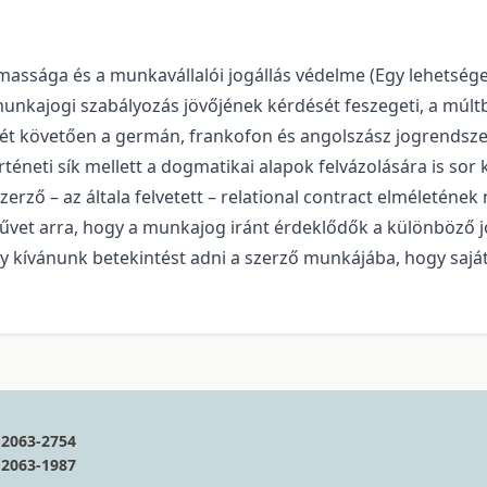
massága és a munkavállalói jogállás védelme (Egy lehetsé
munkajogi szabályozás jövőjének kérdését feszegeti, a múl
ését követően a germán, frankofon és angolszász jogrendsz
örténeti sík mellett a dogmatikai alapok felvázolására is s
szerző – az általa felvetett – relational contract elméletén
űvet arra, hogy a munkajog iránt érdeklődők a különböző j
y kívánunk betekintést adni a szerző munkájába, hogy sajá
2063-2754
2063-1987