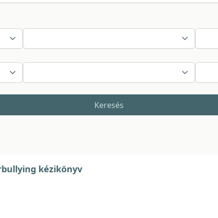
Keresés
rbullying kézikönyv