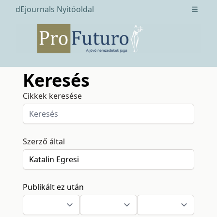
dEjournals Nyitóoldal
Open m
Keresés
Cikkek keresése
Szerző által
Publikált ez után