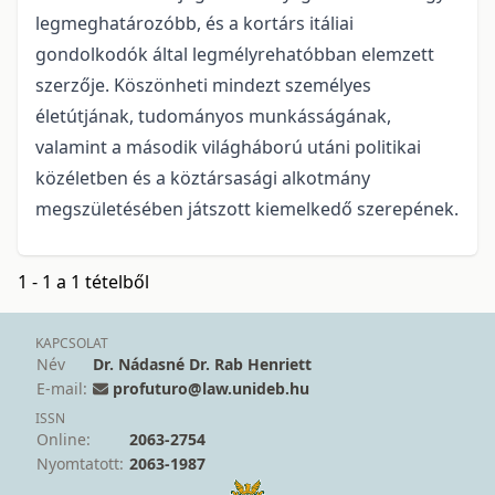
legmeghatározóbb, és a kortárs itáliai
gondolkodók által legmélyrehatóbban elemzett
szerzője. Köszönheti mindezt személyes
életútjának, tudományos munkásságának,
valamint a második világháború utáni politikai
közéletben és a köztársasági alkotmány
megszületésében játszott kiemelkedő szerepének.
1 - 1 a 1 tételből
KAPCSOLAT
Név
Dr. Nádasné Dr. Rab Henriett
E-mail:
profuturo@law.unideb.hu
ISSN
Online:
2063-2754
Nyomtatott:
2063-1987