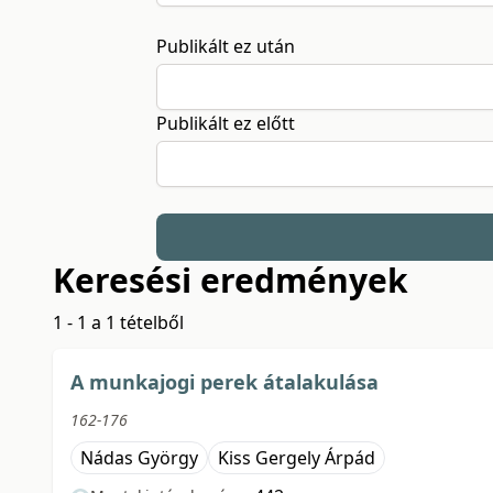
Publikált ez után
Publikált ez előtt
Keresési eredmények
1 - 1 a 1 tételből
A munkajogi perek átalakulása
162-176
Nádas György
Kiss Gergely Árpád