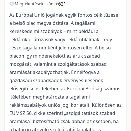
621
Megtekintések száma:
Az Európai Unió jogának egyik fontos célkitűzése
a belső piac megvalósítása.
A tagállami
kereskedelmi szabályok – mint például a
reklámkorlátozások vagy reklámtilalmak – egy
része tagállamonként jelentősen eltér. A belső
piacon így mindenekelőtt az áruk szabad
mozgását,
valamint a szolgáltatások szabad
áramlását
akadályozhatják.
Ennélfogva a
gazdasági szabadságok érvényesülésének
elősegítése érdekében az Európai Bíróság számos
ítéletében meghatározta a tagállami
reklámszabályok uniós jogi korlátait. Különösen az
EUMSZ 56. cikke szerinti „szolgáltatások szabad
áramlása” biztosítható csak abban az esetben, ha
a határon átnyúló szolgáltatáskínálatot is