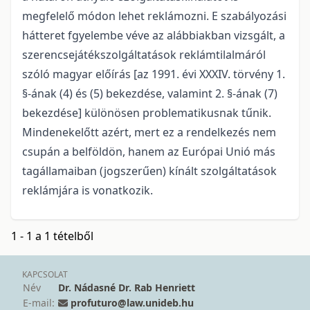
megfelelő módon lehet reklámozni. E szabályozási
hátteret fgyelembe véve az alábbiakban vizsgált, a
szerencsejátékszolgáltatások reklámtilalmáról
szóló magyar előírás [az 1991. évi XXXIV. törvény 1.
§-ának (4) és (5) bekezdése, valamint 2. §-ának (7)
bekezdése] különösen problematikusnak tűnik.
Mindenekelőtt azért, mert ez a rendelkezés nem
csupán a belföldön, hanem az Európai Unió más
tagállamaiban (jogszerűen) kínált szolgáltatások
reklámjára is vonatkozik.
1 - 1 a 1 tételből
KAPCSOLAT
Név
Dr. Nádasné Dr. Rab Henriett
E-mail:
profuturo@law.unideb.hu