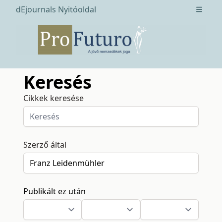
dEjournals Nyitóoldal
Open m
Keresés
Cikkek keresése
Szerző által
Publikált ez után