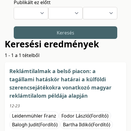
Publikált ez előtt
Keresés
Keresési eredmények
1 - 1 a 1 tételből
Reklámtilalmak a belső piacon: a
tagállami hatáskör határai a külföldi
szerencsejátékokra vonatkozó magyar
reklámtilalom példája alapján
12-23
Leidenmühler Franz
Fodor László
(Fordító)
Balogh Judit
(Fordító)
Bartha Ildikó
(Fordító)