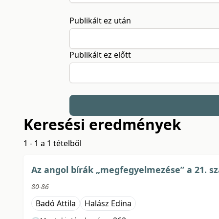
Publikált ez után
Publikált ez előtt
Keresési eredmények
1 - 1 a 1 tételből
Az angol bírák „megfegyelmezése” a 21. s
80-86
Badó Attila
Halász Edina