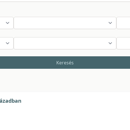
Keresés
zázadban