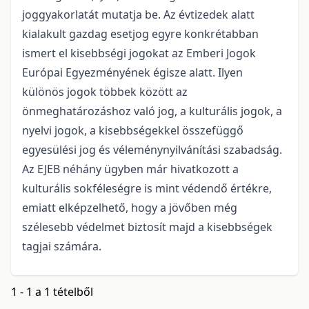
joggyakorlatát mutatja be. Az évtizedek alatt
kialakult gazdag esetjog egyre konkrétabban
ismert el kisebbségi jogokat az Emberi Jogok
Európai Egyezményének égisze alatt. Ilyen
különös jogok többek között az
önmeghatározáshoz való jog, a kulturális jogok, a
nyelvi jogok, a kisebbségekkel összefüggő
egyesülési jog és véleménynyilvánítási szabadság.
Az EJEB néhány ügyben már hivatkozott a
kulturális sokféleségre is mint védendő értékre,
emiatt elképzelhető, hogy a jövőben még
szélesebb védelmet biztosít majd a kisebbségek
tagjai számára.
1 - 1 a 1 tételből