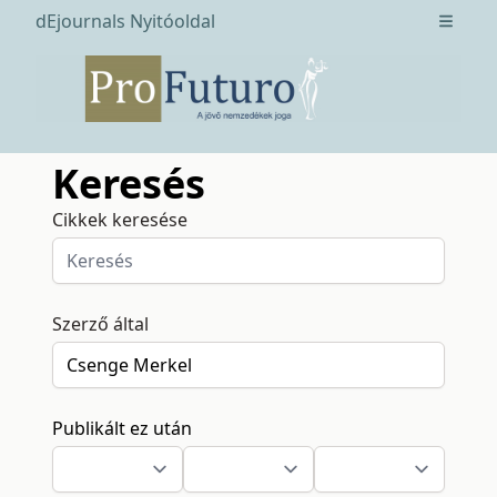
dEjournals Nyitóoldal
Open m
Keresés
Cikkek keresése
Szerző által
Publikált ez után