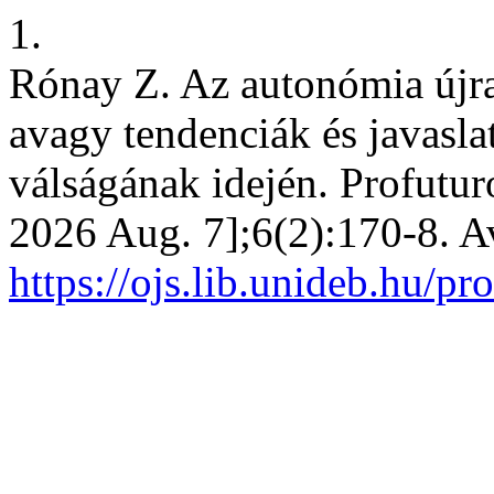
1.
Rónay Z. Az autonómia újra
avagy tendenciák és javasla
válságának idején. Profuturo
2026 Aug. 7];6(2):170-8. A
https://ojs.lib.unideb.hu/pr