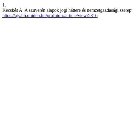
1.
Kecskés A. A szuverén alapok jogi háttere és nemzetgazdasági szerepv
https://ojs.lib.unideb.hu/profuturo/article/view/5316