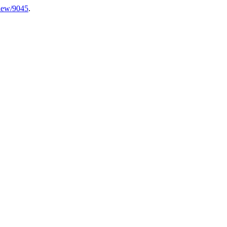
/view/9045
.