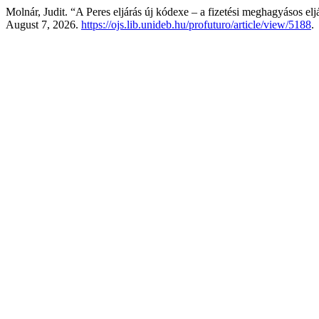
Molnár, Judit. “A Peres eljárás új kódexe – a fizetési meghagyásos el
August 7, 2026.
https://ojs.lib.unideb.hu/profuturo/article/view/5188
.