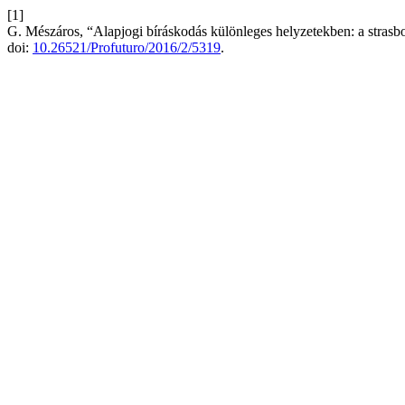
[1]
G. Mészáros, “Alapjogi bíráskodás különleges helyzetekben: a strasbo
doi:
10.26521/Profuturo/2016/2/5319
.