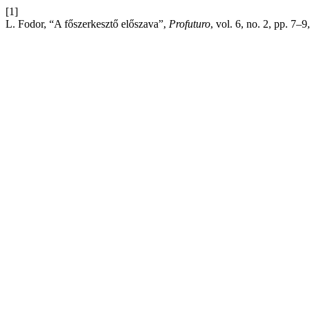
[1]
L. Fodor, “A főszerkesztő előszava”,
Profuturo
, vol. 6, no. 2, pp. 7–