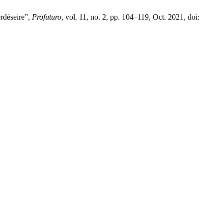
érdéseire”,
Profuturo
, vol. 11, no. 2, pp. 104–119, Oct. 2021, doi: