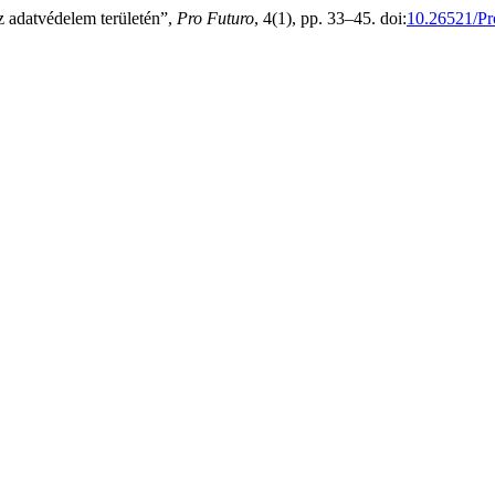
z adatvédelem területén”,
Pro Futuro
, 4(1), pp. 33–45. doi:
10.26521/Pr