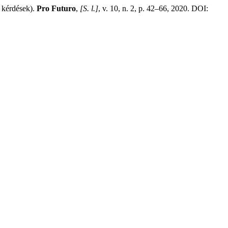
 kérdések).
Pro Futuro
,
[S. l.]
, v. 10, n. 2, p. 42–66, 2020. DOI: