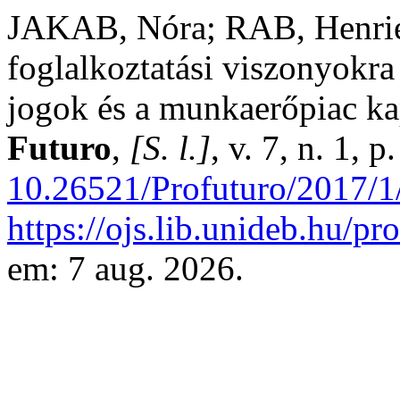
JAKAB, Nóra; RAB, Henriet
foglalkoztatási viszonyokra 
jogok és a munkaerőpiac k
Futuro
,
[S. l.]
, v. 7, n. 1,
10.26521/Profuturo/2017/1
https://ojs.lib.unideb.hu/pr
em: 7 aug. 2026.