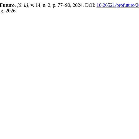
 Futuro
,
[S. l.]
, v. 14, n. 2, p. 77–90, 2024. DOI:
10.26521/profuturo/
ug. 2026.