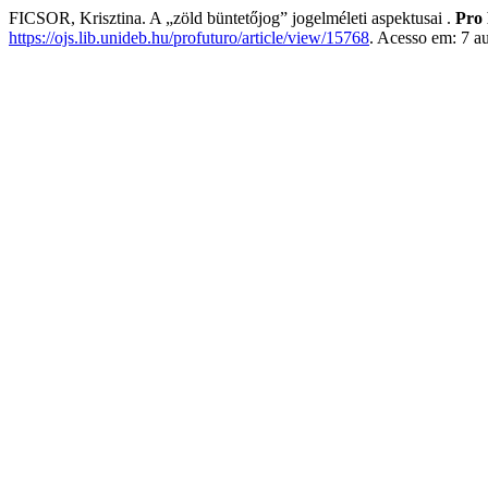
FICSOR, Krisztina. A „zöld büntetőjog” jogelméleti aspektusai .
Pro
https://ojs.lib.unideb.hu/profuturo/article/view/15768
. Acesso em: 7 a