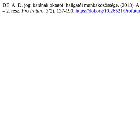
DE, A. D. jogi karának oktatói- hallgatói munkaközössége. (2013). A 
– 2. rész.
Pro Futuro
,
3
(2), 137-190.
https://doi.org/10.26521/Profut