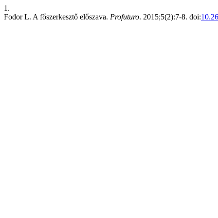
1.
Fodor L. A főszerkesztő előszava.
Profuturo
. 2015;5(2):7-8. doi:
10.26