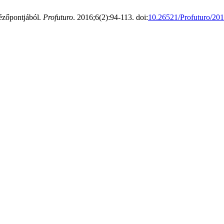
nézőpontjából.
Profuturo
. 2016;6(2):94-113. doi:
10.26521/Profuturo/20