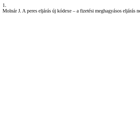
1.
Molnár J. A peres eljárás új kódexe – a fizetési meghagyásos eljárás 