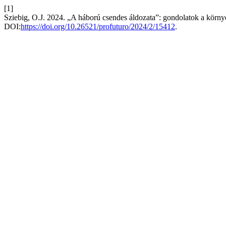
[1]
Sziebig, O.J. 2024. „A háború csendes áldozata”: gondolatok a környe
DOI:
https://doi.org/10.26521/profuturo/2024/2/15412
.