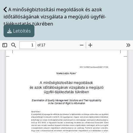
A minőségbiztosítási megoldások és azok
időtállóságának vizsgálata a megújuló ügyfél-
tájékoztatás tükrében
Letöltés