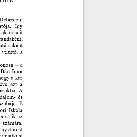
  Debreceni 
ója.  Így 
sak írásait 
randaként, 
társaként 
 vezető, a
donosa 
–
a 
e Bán Imre 
hogy a kar 
ve  azt  a 
táruk
ba. A 
odalom
és 
-
szobája. E
ri  Iskola 
s válik az 
k számára.
nyvtárost 
ormatikusi 