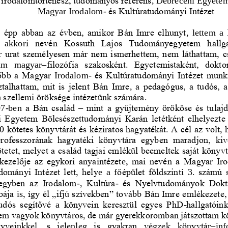
és Kultúratudományi Intézet
Magyar Irodalom
-
, épp abban az évben, amikor Bán Imre elhunyt
,
lettem  a
  akkor
i  nevén
Kossuth  Lajos  Tudományegyetem  hallgat
r urat személyesen már nem ismerhettem, nem láthattam, 
c
am   magyar
–
filozófia  szakosként.  Egyetemistaként,  dokto
őbb a Magyar 
Irodalom
-
és Kultúratudományi Intézet
munka
talhattam, mit is jelent Bán Imre
,
a pedagógus, a tudós, a
a
szellemi öröksége intézetünk számára.
07
-
ben
a Bán család 
–
mint a gyűjtemény 
örököse és tulaj
i Egyetem Bölcsészettudományi Karán l
etétként elhelyezt
0 kötetes könyvtárát és kéziratos hagyatékát. A cél az volt, 
professzorának  hagyatéki  könyvtára  egyben  maradjon,  kivé
tetet, melyet a család tagjai emlékül beemeltek saját könyv
kezelője az egykori anyaintézet
, mai nevén a Magyar Ir
e
dományi Intézet lett, hely
őépület földszint
. számú 
e 
a 
f
i
3
 egyben  az  Irodalom
-
,  Kultúra
-
és  Nyelvtudományok  Dokto
bája
is
, így é
l „ifjú szívekben” tovább Bán Imre emlékezete, 
udós  segítővé 
a 
könyvein keresztül egyes PhD
-
hallgatóin
 vagyok könyvtáros, de már gyerekkoromban játszottam kö
yveinkkel,  s  jel
enleg  is  gyakran  végzek 
könyvtár
–
inf