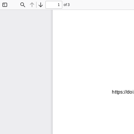
of 3
Toggle
Find
Previous
Next
Sidebar
https://d