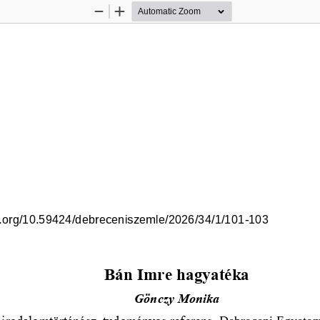
Zoom
Zoom
Out
In
oi.org/10.59424/debreceniszemle/2026/34/1/101
-
103
Bán Imre hagyatéka
Gönczy Monika
irodalomtörténész, tudományos referens
, 
Debreceni Egyet