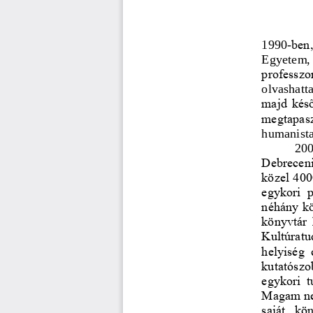
1990
-
ben
Egyetem, 
professzo
olvashatt
majd kés
megtapasz
humanist
20
Debrecen
közel 400
egykori  
néhány kö
könyvtár 
Kultúratu
helyiség 
kutató
szo
egykori t
Magam nem
saját  kön