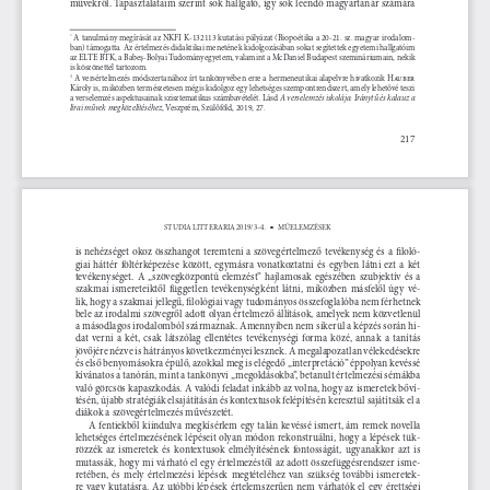
művekről. t
apasztalataim szerint sok hallgató, így sok leendő magyartanár számára 
 a tanulmány megírását az NkFi k-132113 kutatási pályázat (Biopoétika a 20-21. sz. magyar irodalom-
*
ban) támogatta. az értelmezés didaktikai menetének kidolgozásában sokat segítettek egyetemi hallgatóim 
az eL
te B
tk, a Babeş-Bolyai t
udományegyetem, valamint a m
cd
aniel Budapest szemináriumain, nekik 
is köszönettel tartozom.
 a versértelmezés módszertanához írt tankönyvében erre a hermeneutikai alapelvre hivatkozik Hauber
1
károly is, miközben természetesen mégis kidolgoz egy lehetséges szempontrendszert, amely lehetővé teszi 
A verselemzés iskolája: Iránytű és kalauz a 
a verselemzés aspektusainak szisztematikus számbavételét. Lásd 
lírai művek megközelítéséhez
, Veszprém, Szülőföld, 2019, 27.
217
STUDIA LITTERARIA 2019/3–4.
MűELEMzéSEk
n
is nehézséget okoz összhangot teremteni a szövegértelmező tevékenység és a filoló-
giai  háttér  föltérképezése  között,  egymásra  vonatkoztatni  és  egyben  látni  ezt  a  két  
tevékenységet. 
a 
„szövegközpontú  elemzést”  hajlamosak  egészében  szubjektív  és  a  
szakmai  ismereteiktől  független  tevékenységként  látni,  miközben  másfelől  úgy  vé-
lik, hogy a szakmai jellegű, filológiai vagy tudományos összefoglalóba nem férhetnek 
bele az irodalmi szövegről adott olyan értelmező állítások, amelyek nem közvetlenül 
a másodlagos irodalomból származnak. a
mennyiben nem sikerül a képzés során hi-
dat  verni  a  két,  csak  látszólag  ellentétes  tevékenységi  forma  közé,  annak  a  tanítás  
jövőjére nézve is hátrányos következményei lesznek. a 
megalapozatlan vélekedésekre 
és első benyomásokra épülő, azokkal meg is elégedő „interpretáció” éppolyan kevéssé 
kívánatos a tanórán, mint a tankönyvi „megoldásokba”, betanult értelmezési sémákba 
való görcsös kapaszkodás. a 
valódi feladat inkább az volna, hogy az ismeretek bőví-
tésén, újabb stratégiák elsajátításán és kontextusok felépítésén keresztül sajátítsák el a 
diákok a szövegértelmezés művészetét.
a 
fentiekből kiindulva megkísérlem egy talán kevéssé ismert, ám remek novella 
lehetséges értelmezésének lépéseit olyan módon rekonstruálni, hogy a lépések tük-
rözzék  az  ismeretek  és  kontextusok  elmélyítésének  fontosságát,  ugyanakkor  azt  is  
mutassák, hogy mi várható el egy értelmezéstől az adott összefüggésrendszer isme-
retében,  és  mely  értelmezési  lépések  megtételéhez  van  szükség  további  ismeretek-
re  vagy  kutatásra.  az  utóbbi  lépések  értelemszerűen  nem  várhatók  el  egy  érettségi  