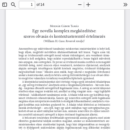
of 14
Toggle
Find
Zoom
Zoom
To
Sidebar
Out
In
molnár Gábor t
amás
egy novella komplex megközelítése: 
szoros olvasás és kontextusteremtő értelmezés
Rovarok rendje
(William H. Gass: 
)
*
amennyiben egy műértelmező tanulmány módszertani mutatványként is helyt kell, 
hogy  álljon,  megfelelő  mértékben  általánosíthatónak  kell  lennie.  Vagyis  azon  túl,  
hogy az értelmezendő szövegről mond valami érdemlegeset, arra vonatkozó útmu-
tatással  is  kell  szolgálnia,  hogy  miként  reprodukálhatók  a  benne  foglalt  műveletek  
más anyagon, más szövegeken. ez persze az értelmező munka esetében nem magától 
értetődő  dolog,  mivel  nincsen  olyan  vonalszerű,  módszeres  eljárásrend,  amelynek  
alapján  szövegek  tetszőlegesen  kijelölt  körének  megértése,  értelmező  feldolgozása  
megvalósítható  lenne.
  minden  azon  múlik,  hogy  sikerül-e  megtalálni  (létrehozni)  
1
azokat a kontextusokat, amelyen belül a szöveg értelemlehetőségei és az olvasó előze-
tes megértése valamilyen termékeny összjátékba léphetnek egymással. 
a 
középiskolai tanulmányokat záró érettségi vizsga egyik sztenderd feladattípusa 
az „egy szöveg értelmezése”, amelynek során a vizsgázónak jellemzően – bár nem min-
dig – kisprózai elbeszélő szövegről kell fogalmazást írnia. a 
szöveg az esetek túlnyomó 
részében olyan magyar irodalmi mű, amellyel az átlag vizsgázó nem – vagy legfeljebb 
véletlenül – találkozhatott tanulmányai során. 
a 
feladat tehát nem egy korábban meg-
ismert  értelmezés  rekonstrukciója,  hanem  egy  ismeretlen  szövegről  szóló  fogalmazás  
megírása olyan interpretációs modellek és stratégiák felhasználásával, amelyeket a vizs-
gázó  korábban  más  műveken  gyakorolt  be.  a 
feladat  tehát  feltételezi  az  értelmezési  
minták átvihetőségét – arra épít, hogy egy adott műfajban vagy szövegtípusban gya-
korlott olvasó az adott műfajhoz tartozó más, számára ismeretlen (és olykor ismeret-
len szerzőtől származó) szövegről is képes értelmező fogalmazást alkotni.
a 
bölcsészeti területeken továbbtanuló egyetemisták azután gyakorta ezzel szinte 
ellentétes  gyakorlattal  találják  szemben  magukat,  amikor  az  irodalomtörténeti  sze-
mináriumokon  olyan  utasításokat  kapnak,  hogy  házi  dolgozataikban  az  összegyűj-
tött  és  feldolgozott  szakirodalom  alapján  fogalmazzanak  meg  állításokat  irodalmi  