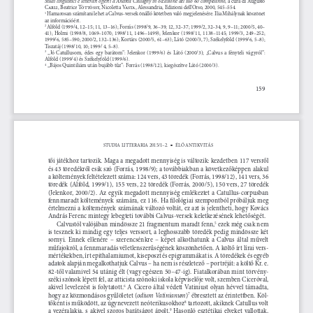
Carli, Beatrice Töttössy
, Nicoletta Va s t a
, Alessandria, Edizioni dell’Orso, 2000, 545–554.
 Hamarosan számítani lehet a Calvus-versek önálló kötetben való megjelenésére. Ilia Mihálynak köszönet 
1
az információért.
Alföld
(1999/4, 12–15; 11, 13–16); Forrás
(1998/9, 36–39; 12, 32–37; 1999/2, 32–34; 9, 9–11; 2000/5, 40–
2 
41);  Holmi
(1998/8,  1069–1070;  1998/11,  1496–1499);  Jelenkor
(1998/11,  1138–1145;  1999/3,  249–252;  
1999/6, 585–590; 2000/2, 132–136); Kortárs
(2000/5, 61–63); Látó (2000/3, 7); Székelyföld
(1999/6, 5–8); 
Tiszatáj
(1998/10, 10; 1999/ 4, 5–8).
  „Jó  Catullusom,  édes  egy  barátom”:  Jelenkor
(1999/6)  és  Látó  (2000/3);  „Calvus  a  fényteli  vágyról”:  
3
Alföld
(1999/4) és Székelyföld (1999/6).
 „Bájos Quintiliám után bujább tűz”: Forrás
(1998/12), kiegészítve Látó
(2000/3).
4
159
STUDIA LITTERARIA 2015/1–2.
ÉLŐ ANTIKVITÁS
n
tői játékhoz tartozik. Maga a megadott mennyiség is változik: kezdetben 117 versről 
,
és 43 töredékről esik szó (Forrás
 1998/9); a továbbiakban a következőképpen alakul 
a költemények feltételezett száma: 124 vers, 43 töredék (Forrás,
1998/12), 141 vers, 36 
töredék (Alföld,
1999/1), 155 vers, 22 töredék (Forrás,
2000/5), 150 vers, 27 töredék 
(Jelenkor,
2000/2).  Az  egyik  megadott  mennyiség  emlékeztet  a  Catullus-corpusban  
fennmaradt költemények számára, ez 116. Ha filológiai szempontból próbáljuk meg 
értelmezni a költemények számának változó voltát, ez azt is jelentheti, hogy Kovács 
András Ferenc mintegy lebegteti további Calvus-versek keletkezésének lehetőségét.
Calvustól valójában mindössze 21 fragmentum maradt fenn,
 ezek még csak nem 
5
is tesznek ki mindig egy teljes verssort, a leghosszabb töredék pedig mindössze két 
sornyi.  Ennek  ellenére  –  szerencsénkre  –  képet  alkothatunk  a  Calvus  által  művelt  
műfajokról, a fennmaradás véletlenszerűségének köszönhetően. A költő írt lírai vers-
mértékekben, írt epithalamiumot, kiseposzt és epigrammákat is. A töredékek és egyéb 
adatok alapján megalkothatjuk Calvus – ha nem is részletező – portréját: a költő Kr. e. 
82-től valamivel 54 utánig élt (vagy egészen 50–47-ig). Fiatalkorában mint törvény-
széki szónok lépett fel, az atticista szónoki iskola képviselője volt, szemben Ciceróval, 
akivel  levelezést  is  folytatott.
  A  Cicero  által  védett  Vatiniust  olyan  hévvel  támadta,  
6
odium Vatinianum
hogy az közmondásos gyűlöletet (
)
 ébresztett az érintettben. Köl-
7
tőként is működött, az úgynevezett neóterikusokhoz
 tartozott, akiknek Catullus volt 
8
a  vezéralakja,  s  akivel  szoros  barátságot  ápolt.
  Hasonló  esztétikai  elveket  vallottak,  
9