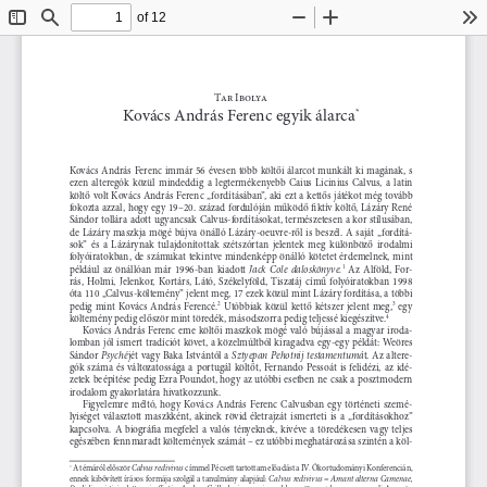
of 12
Toggle
Find
Zoom
Zoom
To
Sidebar
Out
In
Tar Ibolya
Kovács András Ferenc egyik álarca
*
Kovács András Ferenc immár 56 évesen több költői álarcot munkált ki magának, s 
ezen  alteregók  közül  mindeddig  a  legtermékenyebb  Caius  Licinius  Calvus,  a  latin  
költő volt Kovács András Ferenc „fordításában”, aki ezt a kettős játékot még tovább 
fokozta azzal, hogy egy 19–20. század fordulóján működő fiktív költő, Lázáry René 
Sándor tollára adott ugyancsak Calvus-fordításokat, természetesen a kor stílusában, 
de  Lázáry  maszkja  mögé  bújva  önálló  Lázáry-oeuvre-ről  is  beszél.  A  saját  „fordítá-
sok”  és  a  Lázárynak  tulajdonítottak  szétszórtan  jelentek  meg  különböző  irodalmi  
folyóiratokban, de számukat tekintve mindenképp önálló kötetet érdemelnek, mint 
Jack  Cole  daloskönyve.
például  az  önállóan  már  1996-ban  kiadott  
  Az  Alföld,  For
-
1
rás,  Holmi,  Jelenkor,  Kortárs,  Látó,  Székelyföld,  Tiszatáj  című  folyóiratokban  1998  
óta 110 „Calvus-költemény” jelent meg, 17 ezek közül mint Lázáry fordítása, a többi 
pedig  mint  Kovács  András  Ferencé.
  Utóbbiak  közül  kettő  kétszer  jelent  meg,
  egy  
2
3
költemény pedig először mint töredék, másodszorra pedig teljessé kiegészítve.
4
Kovács  András  Ferenc  eme  költői  maszkok  mögé  való  bújással  a  magyar  iroda-
lomban jól ismert tradíciót követ, a közelmúltból kiragadva egy-egy példát: Weöres 
Psyché
Sztyepan Pehotnij testamentumá
Sándor 
jét vagy Baka Istvántól a 
t. Az altere-
gók  száma  és  változatossága  a  portugál  költőt,  Fernando  Pessoát  is  felidézi,  az  idé-
zetek beépítése pedig Ezra Poundot, hogy az utóbbi esetben ne csak a posztmodern 
irodalom gyakorlatára hivatkozzunk.
Figyelemre  méltó,  hogy  Kovács  András  Ferenc  Calvusban  egy  történeti  szemé-
lyiséget  választott  maszkként,  akinek  rövid  életrajzát  ismerteti  is  a  „fordításokhoz”  
kapcsolva.  A  biográfia  megfelel  a  valós  tényeknek,  kivéve  a  töredékesen  vagy  teljes  
egészében fennmaradt költemények számát – ez utóbbi meghatározása szintén a köl-
Calvus redivivus
 A témáról először 
 címmel Pécsett tartottam előadást a IV. Ókortudományi Konferencián, 
*
Calvus redivivus
Amant alterna Camenae, 
ennek kibővített írásos formája szolgál a tanulmány alapjául: 
 = 
Studi linguistici e letterari offerti a Andrea Csillaghy in occasione del suo 60 compleanno
, a cura di Augusto 