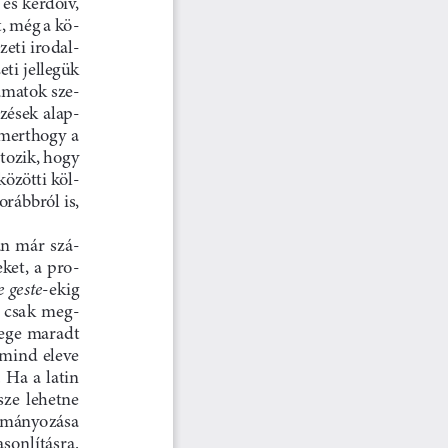
és kérdőív, 
, még a kö-
eti irodal-
ti jellegük 
yamatok sze-
lzések  alap-
 merthogy a 
tozik, hogy 
özötti köl-
rábbról is, 
an már szá-
ket, a pro-
 geste
-ekig 
  csak  meg-
zege maradt 
mind eleve 
 Ha a latin 
sze  lehetne  
ulmányozása  
sonlításra. 