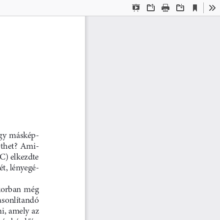
Current
Presentation
Open
Print
Download
To
View
Mode
agy máskép-
ethet?  Ami-
) elkezdte 
ét, lényegé-
korban még 
asonlítandó  
i, amely az 