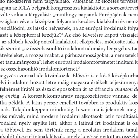
tó módszerrel nem tárgyalható. Valójában az előzetes tervezet 
pján az ICLA belgrádi kongresszusa kialakította a sorozattervet
ezdte volna a tárgyalást: „minthogy napjaink Európájának nemz
osságban véve a középkor folyamán kezdtek kialakulni és nemze
erenciálódni, az látszik helyesnek, ha az európai irodalmak fol
lását  a  középkorral  kezdjük”.
  Az  első  felvetésre  kapott  visszaje
2
az időbeli kezdőpontról kialakított elképzelést módosították,
ák szerint „az összehasonlító irodalomtudomány lényegéhez tar
 átvételeket, a mozgalmakat, a párhuzamosságokat, a nemzetek k
t tanulmányozza”; lehet európai irodalomtörténetet indítani ko
sz összehasonlító irodalomtörténet.
3
egyzés azonnal ide kívánkozik. Először is a késő középkorb
vi irodalom hozott létre máig magasra értékelt teljesítménye
chanson de
felnémet lírától az északi eposzokon át az ófrancia 
g  ének
ig.  A  korszak  komparatív  megközelítésére  vannak,  de
itka példák. A latin persze emellett továbbra is produktív kö
nak. Tulajdonképpen mindmáig, hiszen ma is jelennek meg 
 friss művek, mind modern irodalmi alkotások latin fordításai.
rodalmi  nyelv  egyike  lett,  akkor  a  latinul  írt  irodalmat  is  ös
 a  többivel.  Ez  sem  történik  meg:  a  neolatin  irodalom  tan
(suló) diszciplínának látszik, amely kevéssé nyitott az összeha