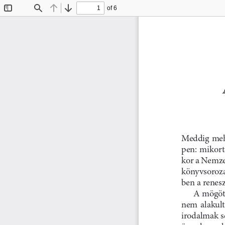
of 6
Toggle
Find
Previous
Next
Sidebar
Meddig mehe
pen:  mikortó
kor a Nemze
könyvsorozat
ben a renesz
A mögött
nem  alakult 
irodalmak se