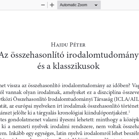
Zoom
Zoom
Out
In
Hajdu Péter
Az összehasonlító irodalomtudomány
és a klasszikusok
t vissza az összehasonlító irodalomtudomány az időben? V
l  vannak  olyan  irodalmak,  amelyeket  ez  a  diszciplína  összev
tközi Összehasonlító Irodalomtudományi Társaság (ICLA/AILC
át, az európai nyelveken írt irodalmak összehasonlító történet
ánszt jelölte ki a tárgyalás kronológiai kiindulópontjaként.
1
es gondolatmenet valami ilyesmi lehetett: minthogy a közép
 ki  a  nemzeti  nyelvek  irodalmi  rendszere,  nem  voltak  összeh
m. Inkább egy egységes, latin nyelvű irodalomról lehet beszéln