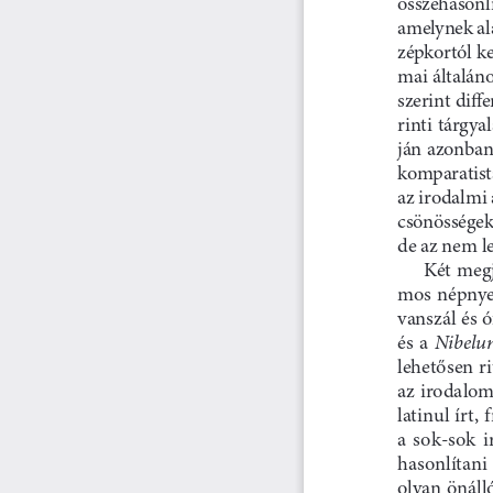
összehasonlí
amelynek ala
zépkortól k
mai általán
szerint diff
rinti  tárgya
ján azonban 
komparatist
az irodalmi
csönösségeke
de az nem le
Két megj
mos népnyel
vanszál és ó
Nibelun
és  a  
lehetősen r
az irodalom
latinul írt,
a  sok-sok  i
hasonlítani 
olyan önálló