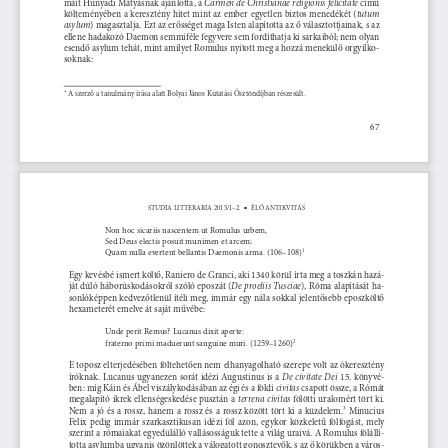
Carmen de Christianae religionis felicitate
máit Hunyadi Mátyásnak ajánlotta, a 
 című 
tutum 
költeményében a keresztény hitet mint az ember egyetlen biztos menedékét (
asylum
) magasztalja. Ezt az erősséget maga Isten alapította az ő választottjainak, s az 
ellene hadakozó Daemon semmiféle fegyvere sem fordíthatja ki sarkaiból; nem olyan 
esendő asylum tehát, mint amilyet Romulus nyitott meg a hozzá menekülő orgyilko-
soknak: 
*
 A szerző a tanulmány írása alatt Bolyai János Kutatási Ösztöndíjban részesült.
67
STUDIA LITTERARIA 2015/1–2.
ÉLŐ ANTIKVITÁS
n
Non hoc sicariis nascentem ut Romulus urbem, 
Sed Deus electis posuit munimen et arcem; 
Quam nulla evertent bellantis Daemonis arma. (106–108)
1
Egy kevésbé ismert költő, Raniero de Granci, aki 1340 körül írta meg a toszkán hazá-
De proeliis Tusciae
ját dúló háborúskodásokról szóló eposzát (
), Róma alapítását ha-
sonlóképpen kedvezőtlenül ítéli meg, immár egy nála sokkal jelentősebb eposzköltő 
hexameterét emelve át saját művébe: 
Unde perit Remus? Lucanus dixit aperte: 
fraterno primi maduerunt sanguine muri. (1259–1260)
2
E toposz elterjedésében föltehetően nem elhanyagolható szerepe volt az ókeresztény 
De civitate Dei
íróknak. Lucanus ugyanezen sorát idézi Augustinus is a 
 15. könyvé-
civitas
ben: míg Káin és Ábel viszálykodásában az égi és a földi 
 csapott össze, a Rómát 
terrena civitas
megalapító ikrek ellenségeskedése pusztán a 
 fölötti uralomért tört ki. 
Nem  a  jó  és  a  rossz,  hanem  a  rossz  és  a  rossz  között  tört  ki  a  küzdelem.
  Minucius  
3
Felix  pedig  immár  szarkasztikusan  idézi  föl  azon,  egykor  közkeletű  fölfogást,  mely  
szerint a rómaiakat egyedülálló vallásosságuk tette a világ uraivá. A Romulus fölállí-
totta asylumba ugyanis özönlöttek a válogatott gonosztevők, s az ő körükben a város-