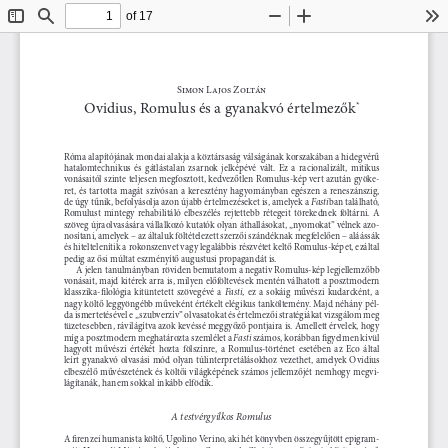
of 17
Toggle
Find
Zoom
Zoom
To
Sidebar
Out
In
Simon Lajos Zoltán
Ovidius, Romulus és a gyanakvó értelmezők
*
Róma alapítójának mondai alakja a köztársaság válságának korszakában a hidegvérű 
hatalomtechnikus  és  gátlástalan  zsarnok  jelképévé  vált.  Ez  a  racionalizált,  mitikus  
vonásaitól szinte teljesen megfosztott, kedvezőtlen Romulus-kép vert azután gyöke-
ret,  és  tartotta  magát  szívósan  a  keresztény  hagyományban  egészen  a  reneszánszig,  
Fasti
de úgy tűnik, befolyásolja azon újabb értelmezéseket is, amelyek a 
ban található, 
Romulust  mintegy  rehabilitáló  elbeszélés  rejtettebb  rétegeit  törekednek  föltárni.  A  
szöveg újraolvasására vállalkozó kutatók olyan áthallásokat, „nyomokat” vélnek azo-
nosítani, amelyek – az általuk föltételezett szerzői szándéknak megfelelően – aláássák 
és hiteltelenítik a rokonszenvet vagy legalábbis részvétet keltő Romulus-képet, ezáltal 
pedig az ősi múltat eszményítő augustusi propagandát is. 
A jelen tanulmányban röviden bemutatom a negatív Romulus-kép legjellemzőbb 
vonásait, majd kitérek arra is, milyen előföltevések mentén válhatott a posztmodern 
Fasti
klasszika-filológia  kitüntetett  szövegévé  a  
,  ez  a  sokáig  művészi  kudarcként,  a  
nagy költő leggyöngébb műveként értékelt elégikus tanköltemény. Majd néhány pél-
da ismertetésével e „szubverzív” olvasatokat és értelmezői stratégiákat vizsgálom meg 
tüzetesebben, rávilágítva azok kevéssé meggyőző pontjaira is. Amellett érvelek, hogy 
Fasti
míg a posztmodern meghatározta szemlélet a 
 számos, korábban figyelmen kívül 
hagyott  művészi  értékét  hozta  fölszínre,  a  Romulus-történet  esetében  az  Eco  által  
leírt gyanakvó olvasási mód olyan túlinterpretálásokhoz vezethet, amelyek Ovidius 
elbeszélő művészetének és költői világképének számos jellemzőjét nemhogy megvi-
lágítanák, hanem sokkal inkább elfödik.
A testvérgyilkos Romulus
A firenzei humanista költő, Ugolino Verino, aki hét könyvben összegyűjtött epigram-