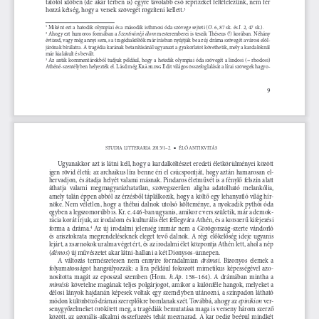
tatótól időben (de akár térben is) egyre távolabb eső reprízeket feltételezünk, nem fér 
hozzá kétség, hogy a versek szövegét rögzíteni kellett.
3
O
I.
 Miként ezt a hatodik olympiai és a második isthmosi óda szövege sejteti (
. 6, 87 sk. és 
 2, 47 sk.).
1
Szentivánéji álom
 Ahogy ezt humoros formában a 
 mesteremberei is teszik Théseus (!) korában. Néhány 
2
évtized, vagy még annyi sem, s a tragédiaköltők már írásban nyújtják be az új dráma szövegét a városi elöl-
járónak bírálatra. A tragédia karának betanításánál ugyanazt a gyakorlatot követhetik, mely a kardaloknál 
már kialakult és bevált.
  Az  antik  kommentárokból  tudjuk  például,  hogy  a  hetedik  olympiai  óda  szövegét  a  lindosi  (=  rhodosi)  
3
Athéné-szentélyben helyezték el. Lásd még Krähling Edit világos összefoglalását a lírai szövegek hagyo-
9
STUDIA LITTERARIA 2015/1–2.
ÉLŐ ANTIKVITÁS
n
Ugyanakkor azt is látni kell, hogy a kardalköltészet eredeti életkörülményei között 
igen rövid életű: az archaikus líra benne éri el csúcspontját, hogy aztán hamarosan el-
hervadjon, és átadja helyét valami másnak. Pindaros életművét is a fénylő felszín alatt 
áthatja  valami  megmagyarázhatatlan,  szövegszerűen  aligha  adatolható  melankólia,  
amely talán éppen abból az érzésből táplálkozik, hogy a költő egy lehanyatló világ hír
-
nöke. Nem véletlen, hogy a thébai dalnok utolsó költeménye, a nyolcadik pythói óda 
egyben a legszomorúbb is. Kr. e. 446-ban ugyanis, amikor e vers születik, már a demok-
rácia korát írjuk, az irodalom és kulturális élet fellegvára Athén, és a korszerű kifejezési 
forma  a  dráma.
  Az  új  irodalmi  jelenség  immár  nem  a  Görögország-szerte  vándorló  
4
és  arisztokrata  megrendeléseknek  eleget  tevő  dalnok.  A  régi  előkelőség  ideje  ugyanis  
lejárt, a zsarnokok uralma véget ért, és az irodalmi élet központja Athén lett, ahol a nép 
démos
(
) új művészetet akar látni-hallani a két Dionysos-ünnepen.
drámai
A  változás  természetesen  nem  ennyire  forradalmian  
.  Bizonyos  elemek  a  
folyamatosságot  hangsúlyozzák:  a  líra  például  fokozott  mimetikus  képességével  azo-
h.Ap
nosította  magát  az  eposszal  szemben  (Hom.  
.  158–164).  A  drámában  mintha  a  
mimésis
 követelne magának teljes polgárjogot, amikor a különféle hangok, melyeket a 
délosi lányok hajdanán képesek voltak egy személyben utánozni, a színpadon látható 
epinikion
módon különböző drámai szereplőkre bomlanak szét. Továbbá, ahogy az 
 ver
-
senygyőzelmeket örökített meg, a tragédiák bemutatása maga is verseny három szerző 
között, az agonális-alkalmi összefüggés tehát megmarad. A kar pedig beépül mindkét 