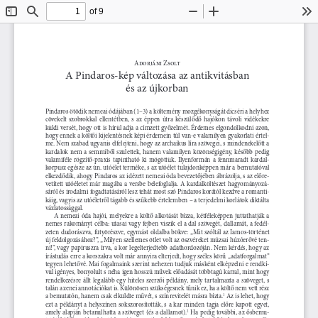
of 9
Toggle
Find
Zoom
Zoom
To
Sidebar
Out
In
Adorjáni Zsolt
A Pindaros-kép változása az antikvitásban 
és az újkorban
Pindaros ötödik nemeai ódájában (1–3) a költemény mozgékonyságát dicséri a helyhez 
cövekelt  szobrokkal  ellentétben,  s  az  éppen  útra  készülődő  hajókon  távoli  vidékekre  
küldi versét, hogy ott is hírül adja a címzett győzelmét. Érdemes elgondolkodni azon, 
hogy ennek a költői kijelentésnek képi érdemein túl van-e valamilyen gyakorlati értel-
me. Nem szabad ugyanis elfelejteni, hogy az archaikus líra szövegei, s mindenekelőtt a 
kardalok  nem  a  semmiből  születtek,  hanem  valamilyen  közönségigény,  később  pedig  
valamiféle  rögzítő-praxis  tapintható  ki  mögöttük.  Ilyenformán  a  fennmaradt  kardal-
korpusz egésze az ún. utóélet terméke, s az utóélet tulajdonképpen már a bemutatóval 
elkezdődik, ahogy Pindaros az idézett nemeai óda bevezetőjében ábrázolja, s az előre-
vetített utóéletet már magába a versbe belefoglalja. A kardalköltészet hagyományozá-
sáról és irodalmi fogadtatásáról lesz tehát most szó Pindaros korától kezdve a romanti-
káig, vagyis az utóéletről tágabb és szűkebb értelemben – a terjedelmi korlátok diktálta 
vázlatossággal.
A  nemeai  óda  hajói,  melyekre  a  költő  alkotását  bízza,  kétféleképpen  juttathatják  a  
nemes  rakományt  célba:  utasai  vagy  fejben  viszik  el  a  dal  szövegét,  dallamát,  a  fedél-
zeten dudorászva, fütyörészve, egymást oldalba bökve: „Mit szóltál az Iamos-történet 
új feldolgozásához?”, „Milyen szellemes ötlet volt az öszvéreket múzsai húzóerővé ten-
ni!”, vagy papiruszra írva, a kor legelterjedtebb adathordozóján. Nem kérdés, hogy az 
írástudás erre a korszakra volt már annyira elterjedt, hogy széles körű „adatforgalmat” 
tegyen lehetővé. Mai fogalmaink szerint nehezen tudjuk másként elképzelni e rendkí-
vül igényes, bonyolult s néha igen hosszú művek előadását többtagú karral, mint hogy 
rendelkezésre  állt  legalább  egy  hiteles  szerzői  példány,  mely  tartalmazta  a  szöveget,  s  
talán a zenei annotációkat is. Különösen szükségesnek tűnik ez, ha a költő nem vett rész 
a bemutatón, hanem csak elküldte művét, s színrevitelét másra bízta.
 Az is lehet, hogy 
1
ezt  a  példányt  a  helyszínen  sokszorosították,  s  a  kar  minden  tagja  előre  kapott  egyet,  
amely alapján betanulhatta a szöveget (és a dallamot).
 Ha pedig további, az ősbemu-
2