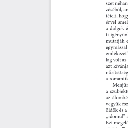
szet néhán
zéséből, a
tételt, ho
érvel  amel
a  dolgok 
ti  igényün
mutatják  e
egymással 
emlékezet”
lag volt az
azt kívánj
nősítettsé
a romantika
Menjünk
a  szubjekt
az  álombél
vegyük ész
öldök és a
„idomul” a
Ezt megelő