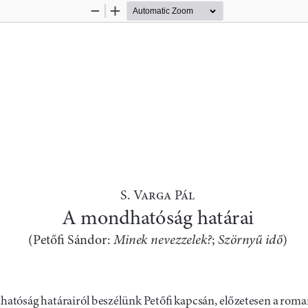
Zoom
Zoom
Out
In
TUDIA LITTERARIA 2023/3–4
PETŐFI 200 – PETŐFI ÉLETMŰVE ÉS KULTUS
S. V P
A mondhatóság határai
Minek nevezzelek?
Szörnyű idő
(Petőfi Sándor: 
; 
)
atóság határairól beszélünk Petőfi kapcsán, előzetesen a roma