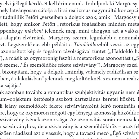
y elvi jellegű kérdését kell érintenünk. Induljunk ki Margócsy 
mely látványosan cáfolja a lírai realizmus nagymúltú koncepci
gy tudniillik Petőfi „verseiben a dolgok azok, amik”. Margócs
lett,  hogy  amikor  Petőfi  „retorikus  fogásaiban  minden  met
másként
 éppenhogy 
  jelennek  meg,  mint  ahogyan  azt  a  valós
k  alapján  elvárnánk.  Margócsy  szerint  leginkább  a  nomináli
Tündérálom
zt.  Legszemléletesebb  példáit  a 
ból  veszi:  az  egy
azonosított kép és fogalom távolságával tüntet („Haldokló ha
), a másik az oxymoronig feszíti a metaforikus azonosítást („S
 ő szeme, / És szemöldöke fekete szivárvány”). Margócsy ezzel a
a bizonyítani, hogy a dolgok „mindig valamely radikálisan sz
gben, átalakulásban” jelennek meg költőnknél, s ez nem a reali
 sajátja.
1
 azonban tovább: a romantikus szubjektivitás ugyanis nem 
um–objektum  kettősség  szokott  karteziánus  keretei  között. 
i  leány  szemöldökét  fekete  szivárványként  leíró  nominális  
re, hogy az oxymoron mögött egy lényegi azonosság húzódik 
 szivárvány ívének azonossága. Az azonosítás során nemcsak 
 szivárványhoz, de a szivárvány is a szemöldökhöz – azaz feke
zően ráadásul azt olvassuk, hogy a tavaszi mező „Égő szivárvá