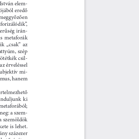
István e
lem-
ój
ából eredő 
y meggyőzően 
aforizálódik
”, 
zerűség  irán-
s  metaforák 
ik  „csak”  az 
ttyúm, szép 
ötétkék csil
-
z érveléssel 
ubjektív mi-
zmus, h
anem 
értelmezhet
ő 
 Induljunk 
ki 
metaforából; 
meg: a szem-
a szemöldök 
te is lehet. 
ny százezer 