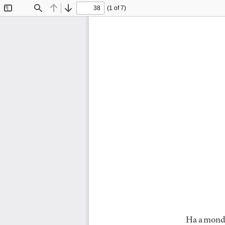
(1 of 7)
Toggle
Find
Previous
Next
Sidebar
S
Ha a mondh