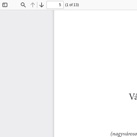
(1 of 13)
Toggle
Find
Previous
Next
Sidebar
Vá
(nagyvároso