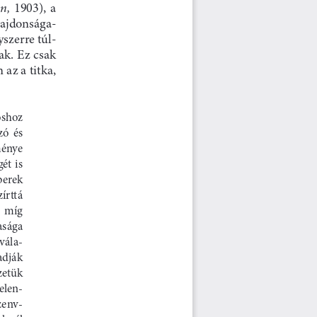
  1903),  a 
n,
ulajdonsága-
szerre túl-
k. Ez csak 
az a titka, 
shoz 
ó  és 
énye 
t is 
berek 
rttá 
  míg 
asága 
 vála
-
adják 
etük 
elen-
szenv-