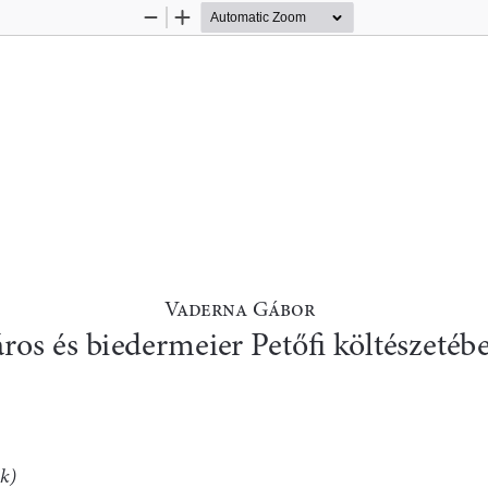
Zoom
Zoom
Out
In
V>J8?C> GKL<?
ros és biedermeier Petőfi költészetébe
k)