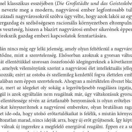
l  klasszikus  esszéjében  (
Die  Großstädte  und  das  Geisteslebe
  nevezte  meg  a  modern,  nagyvárosi  ember  legfontosabb  t
századi nagyvárosokról szólva úgy vélte, hogy azok lakói az egy
ergazdag és szélsőségesen racionális környezetben eltompulna
 veszteség, hiszen a blazírt nagyvárosi ember sikerének éppen 
rekszik gazdag emberi kapcsolatok fenntartására.
lán nincs még egy lelki jelenség, amely olyan feltétlenül a nagyváro
tődne,  mint  a  szenvtelenség.  Elsősorban  azoknak  a  gyorsan  változ
ját ellentétükkel szorosan összefonódó idegingereknek a következm
, amelyek véleményünk szerint a nagyvárosi élet intellektuális jellegé
kozzák;  ezért  az  ostoba  és  szellemileg  kezdettől  fogva  élettelen  em
talában nem éppen szenvtelenek. Ahogyan a mértéktelen élvezet blazí
sz,  mert  az  idegeket  oly  sokáig  a  legerőteljesebb  reagálásra  izgatja,
gül  is  azok  egyáltalán  nem  reagálnak  már,  úgy  váltakozásuk  gyors
  ellentétessége  révén  az  ártatlanabb  benyomások  is  olyan  erőteljes 
okat  kényszerítenek  a  nagyvárosi  emberekre,  olyan  brutálisan  rag
et ide-oda, hogy utolsó erőtartalékaikat is felélik, s miután környez
ltozatlan marad, nincs idejük arra, hogy új erőt gyűjtsenek. Így képt
  válnak  új  ingerekre  a  megfelelő  energiával  reagálni.  Éppen  ez  a  