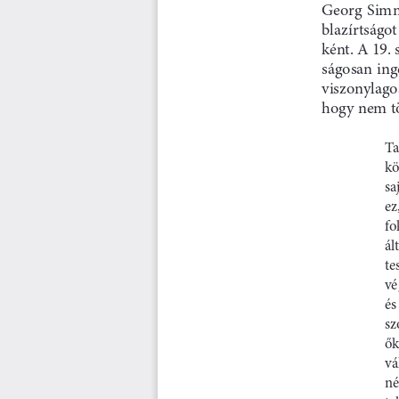
Georg  Simme
blazírtságot
ként. A 19. 
ságosan ing
viszonylagos
hogy nem tö
Ta
kö
sa
ez
fo
ál
te
vé
és
sz
ők
vá
né