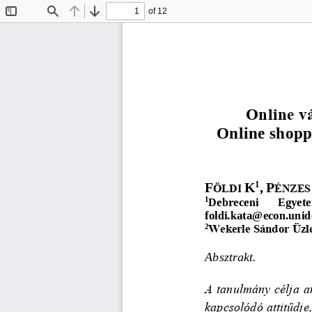
of 12
Toggle
Find
Previous
Next
Sidebar
Online v
Online shopp
1
F
K
,
P
ÖLD
I 
ÉNZES
Debreceni 
Egyete
1
foldi.kat
a@econ.u
nid
Wekerle Sándor Üzle
2
Absztrakt.
A tanulmány célja an
kapcsolódó attitűdje