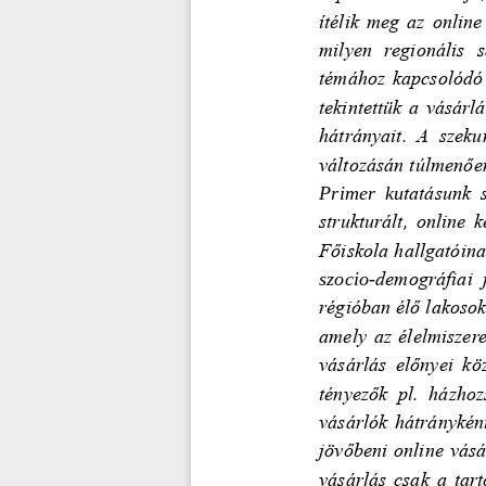
ítélik meg az online
milyen  regionális  
témához kapcsolódó
tekintettük a vásárl
hátrányait.  A  szeku
változásán túlmenően
Primer  ku
tatásunk  
strukturált, online 
Főiskola hallgatóina
demográfiai  j
szocio
-
régióban
élő lakoso
amely az élelmiszer
vásárlás  előnyei  kö
tényezők  pl.  házhozs
vásárlók hátrányként
jövőbeni online vásá
vásárlás csak a tart