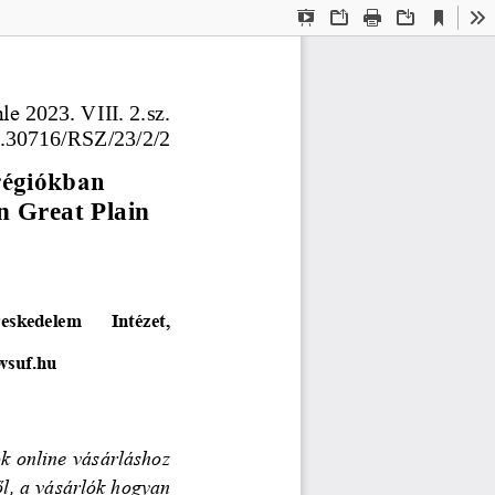
Current
Presentation
Open
Print
Download
To
View
Mode
mle
2023. VIII. 2.
sz.
.30716/RSZ
/23/2/2
régiókban
n Great Plain 
eskedelem   Intézet, 
wsuf.hu
k online vásárláshoz 
l, a vásárlók hogyan 