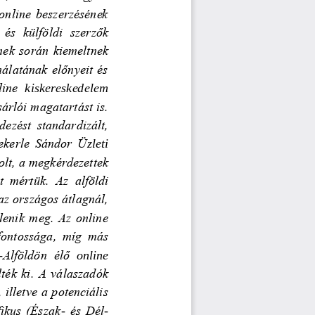
 online beszerzésének 
és  külföldi  szerzők 
nek során kiemeltnek 
nálatának előnyeit és 
ine 
kiskereskedelem 
rlói magatartást is. 
ezést  standardizált, 
ekerle Sándor Ü
zleti 
lt, a megkérdezettek 
t  mértük.
Az  alföldi 
z országos átlagnál, 
lenik meg. Az online 
fontossága,  míg  más 
-
Alföldön 
élő 
online 
lték ki. A válaszadók 
 illetve a potenciális 
fikus (Észak
-
és Dél
-