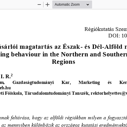
Zoom
Zoom
Out
In
R
égiókutatás Sze
DOI: 
10
ásárlói magatartás az Észak
-
és Dél
-
Alföld 
ing behaviour in the Northern and Souther
Regions
2
I
.
R
.
 
m,
Gazdaságtudományi   Kar,   Marketing
és 
Ker
eb.hu 
ti Főiskola, Társadalomtudományi Tanszék, rektorhelyettes@
nak feltárása, hogy az alföldi régiókban milyen a fogyasztó
, az mennyiben különbözik az országos ku
tatási eredményektő