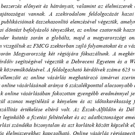
 beszerzés előnyeit és hátrányait, valamint az élelmiszerek
sajátosságai  vannak.
A  szakirodalom  feldolgozását  hazai  
 pu
blikációinak összehasonlító elemzésével végeztük, amely
ási döntést befolyásoló tényezőket, az online csatornák hasz
nder  kutatás  során  a  globális,  majd  a  magyarországi  onl
 vizsgáltuk az FMCG szektorban zajló folyamatokat és a vásá
során  Magyarország  két
régiójára  fókuszáltunk.  A  megkérd
kérdőív segítségével vége
ztük a Debrece
ni Egyetem és a W
k közreműködésével. A feldolgozható kérdőívek száma 623 vo
ellemzőit  az  online  vásárlás  meghatározó  ismérvei  szerin
k online vásárlásának aránya 6 százalékponttal alacsonyabb a
ek online vásárlásában fokozottan gyengébb eredménnyel je
zül  azonos  megítélésű  a  kényelem  és  az  időtakaré
kosság  
zállítás  értékelése  eltérő  volt.  Az  Észak
-
Alföldön  és  Dél
 leginkább a fizetési feltételeket és az adatbiztonságot eme
rlási szá
ndéka bizonytalan és azt korlátok között képzelik el,
ós élelmiszerekhez kapcsolható. Online vásárlás régióspeci