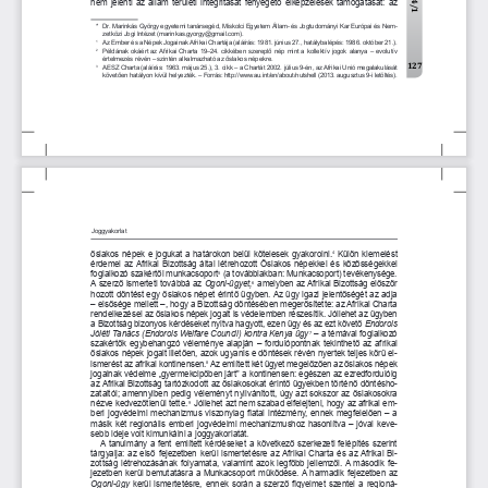
nem jelenti az állam területi integritását fenyegető elképzelések támogatását: az 
  *  dr. 
marinkás 
györgy egyetemi tanársegéd, 
miskolci 
egyetem Állam- és 
jogtudományi 
kar  európai és 
nem-
zetközi jogi Intézet (marinkas.gyorgy@gmail.com).
  Az ember és a 
népek 
jogainak Afrikai Chartája (aláírás: 1981. június 27., hatálybalépés: 1986. október 21.).
1
  Példának okáért az Afrikai Charta 19–24. cikkében szereplő nép mint a kollektív jogok alanya – evolutív 
2
értelmezés révén – szintén alkalmazható az őslakos népekre.
127
  AeSz Charta (aláírás: 1963. május 25.), 3. cikk – a Chartát 2002. július 9-én, az Afrikai 
unió megalakulását 
3
követően hatályon kívül helyezték.
 – Forrás: http://www.au.int/en/about/nutshell (2013. augusztus 9-i letöltés).
Joggyakorlat
őslakos népek e jogukat a határokon belül kötelesek gyakorolni.
 külön kiemelést 
4
érdemel az Afrikai Bizottság által létrehozott 
őslakos népekkel és közösségekkel 
foglalkozó szakértői munkacsoport
 (a továbbiakban: 
munkacsoport) tevékenysége. 
5
A szerző ismerteti továbbá az 
Ogoni-ügyet,
 amelyben az Afrikai Bizottság először 
6
hozott döntést egy őslakos népet érintő ügyben. Az ügy igazi jelentőségét az adja 
– elsősége mellett –, hogy a Bizottság döntésében megerősítette: az Afrikai Charta 
rendelkezései az őslakos népek jogait is védelemben részesítik. 
jóllehet az ügyben 
a Bizottság bizonyos kérdéseket nyitva hagyott, ezen ügy és az ezt követő 
Endorois 
Jóléti Tanács (Endorois Welfare Council) kontra Kenya ügy
 – a témával foglalkozó 
7
szakértők egybehangzó véleménye alapján – fordulópontnak tekinthető az afrikai 
őslakos népek jogait illetően, azok ugyanis e döntések révén nyertek teljes körű el-
ismerést az afrikai kontinensen.
 Az említett két ügyet megelőzően az őslakos népek 
8
jogainak védelme „gyermekcipőben járt” a kontinensen: egészen az ezredfordulóig 
az Afrikai Bizottság tartózkodott az őslakosokat érintő ügyekben történő döntésho
-
zataltól; amennyiben pedig véleményt nyilvánított, úgy azt sokszor az őslakosokra 
nézve kedvezőtlenül tette.
 jóllehet azt nem szabad elfelejteni, hogy az afrikai em-
 9
beri jogvédelmi mechanizmus viszonylag fiatal intézmény, ennek megfelelően – a 
másik két regionális emberi jogvédelmi mechanizmushoz hasonlítva – jóval keve-
sebb ideje volt kimunkálni a joggyakorlatát. 
A tanulmány a fent említett kérdéseket a következő szerkezeti felépítés szerint 
tárgyalja: az első fejezetben kerül ismertetésre az Afrikai Charta és az Afrikai Bi-
zottság létrehozásának folyamata, valamint azok legfőbb jellemzői. A második fe-
jezetben kerül bemutatásra a 
munkacsoport működése. A harmadik fejezetben az 
Ogoni-ügy 
kerül ismertetésre, ennek során a szerző figyelmet szentel a regioná
-