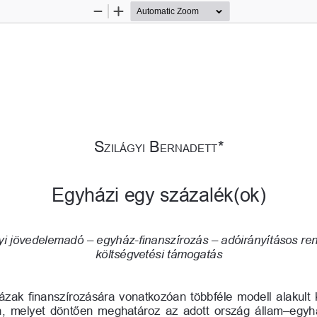
Zoom
Zoom
Out
In
S
 b
*
ziláGyi
ernAdeTT
egyházi egy százalék(ok)
i jövedelemadó – egyház-finanszírozás – adóirányításos ren
költségvetési támogatás
zak finanszírozására vonatkozóan többféle modell alakult 
, melyet döntően meghatároz az adott ország állam–egyh