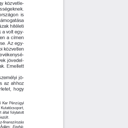
y közvetle-
össégeknek. 
rszágon  is 
támogatása 
zak hitéleti 
 a volt egy-
zen a címen 
ése. Az egy-
i közvetlen 
 tevékenysé
-
yek jövedel
-
ak. 
emellett 
zemélyi jö-
és az ahhoz 
letet, hogy 
 
kar Pénzügyi 
 
kutatócsoport, 
által folytatott 
észült.
-finanszírozás 
  Ádám: 
Egyhá-