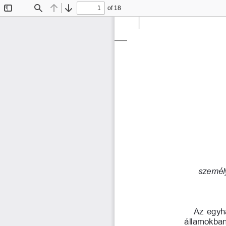
of 18
Toggle
Find
Previous
Next
Sidebar
személy
Az egyhá
államokban