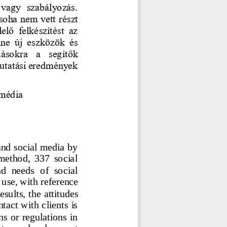
vagy  szabályozás. 
soha nem vett részt 
lő  felkészítést  az 
e  új  eszközök  és 
ásokra  a  segítők 
utatási eredmények 
 média
and social media by 
 method,  337  social 
nd  needs  of  social 
 use, with 
reference
esults, the attitudes 
tact with clients is 
 or regulations in 