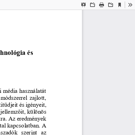
Current
Presentation
Open
Print
Download
To
View
Mode
hnológia és 
i média használatát 
ódszerrel zajlott, 
titűdjeit és igényeit, 
 jellemzőit, különös 
atra. Az eredmények 
tal kapcsolatban. A 
aszadók  szerint  az 