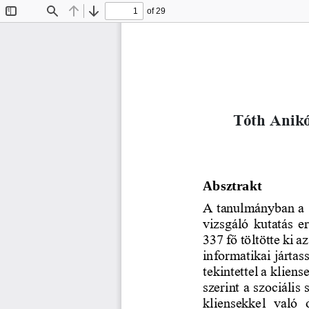
of 29
Toggle
Find
Previous
Next
Sidebar
Tóth Anikó
Absztrakt
A tanulmányban a s
vizsgáló kutatás e
337 fő töltötte ki 
informatikai jártas
tekintettel a klien
szerint a szociális
kliensekkel  való  