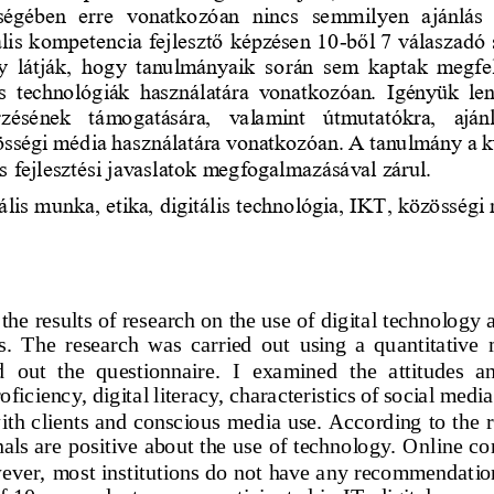
égében  erre  vonatkozóan  nincs  semmilyen  ajánlás  
lis k
ompetencia fejlesztő képzésen 10
-
ből 7 válaszadó 
y  látják,  hogy  tanulmányaik  során  sem  kaptak  megfele
technológiák  használatára  vonatkozóan.  Igényük  lenn
rzésének  támogatására,  valamint  útmutatókra,  ajánl
össégi média használatára vonatkozóan. A tanulmány a k
s fejlesztési javaslatok megfogalmazásával zárul.
ális munk
a, etika, digitális technológia, IKT, közösségi
the results of research on the use of digital technology 
s.  The  research  was  carried  out  using  a  quantitative 
ed  out  the  questionnaire.  I  examined  the  attitudes  a
oficiency, digital literacy, characteristics of social media
with clients and conscious media use. According to th
e r
nals are positive about the use of technology. Online con
er, most institutions do not have any recommendations