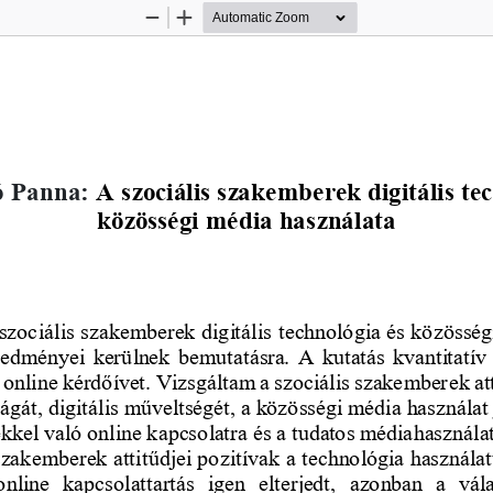
Zoom
Zoom
Out
In
 Panna: 
A szociális szakemberek digitális tec
közösségi média használata
zociális szakemberek digitális technológia és közösség
redményei kerülnek bemutatásra. A kutatás kvantitatív m
az online kérdőívet. Vizsgáltam a szociális szakember
ek at
ságát, digitális műveltségét, a közösségi média használat
sekkel való online kapcsolatra és a tudatos médiahasznál
 szakemberek atti
tűdjei pozitívak a technológia használat
online  kapcsolattartás  igen  elterjedt,  azonban  a  vál