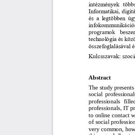
intézmények  többs
Informatikai, digitá
és  a  legtöbben  úg
infokommunikációs  
programok   bes
ze
technológia és köz
összefoglalásával é
Kulcsszavak: szoci
Abstract
The study presents 
social  professional
profe
ssionals  fill
professionals, IT pr
to online contact 
of social professio
very common, howev