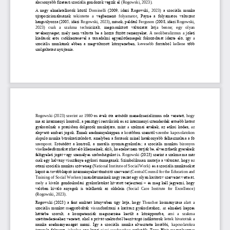
alacsonyabb fizetésű szociális gondozók végzik el
(Rogowski, 2023)
. 
A  nagy  elméletalkotók  közül 
Dominelli 
(2009,  idézi  Rogowski
,  2023
) 
a  szociális  munka 
újrapozicionálásának 
tekint
ette
a
végbemenő 
folyamatot
,
Payne  a  folyamatos  válto
zást 
hangsúlyozza (
2005, idézi
Rogowski
, 2023
), 
mások, például 
Ferguson 
(
2008, idézi
Rogowski
, 
2023
) 
csak 
a   szakma 
tech
n
icizált,
megcsonkított 
változat
á
t
lát
ja
benne
;
egy   olyan 
tevékenységet, mely nem váltotta be a hozzá fűz
ött
reményeket
.
A
neoliberalizmus  a 
jóléti 
kiadások
erős  csökkentésével  a  társadalmi  egyenlőtlenségek 
fokozódását  idézte  elő
,  így
a 
szociális  munkának  ebben  a  megváltozott  környezetben, 
keveseb
b
forrásból 
kellene 
több
szolgáltatást nyújtania.
Rogowski 
(2023) 
szerint  az  1980
-
as évek óta erősödő menedzserializmus oda vezetett, 
hogy 
ma az intézményi 
kontroll, a pénzügyi restrikciók és a
z intézményi sztenderdek erősebb hatást 
gyakorolnak a praxisban dolgozók munkájára, mint 
a 
szakmai értékek, a
z etikai kódex,
az 
alapvető emberi jogok
.
Ennek eredményeképpen a 
ko
rábban szemtől
-
szembe  kapcsolatok
on
ala
puló munka bürokratizálódott, 
amelyben a források minél 
hatékonyabb felhasználása a fő 
szempont
.
E
rősödött  a
kontroll,  a  morális 
nyomásgyakorlás
;  a  szociális  munkás
bizonyos 
kedésformákat írhat elő klienseinek, aki
ha ezeket nem tartják be, elveszíthetik gyerekeik 
vise
l
k
,
felügyeleti jogát vagy személyes szabadságukat is. 
Rogows
ki
(2023) szerint a szakma ma már 
csak egy halvány visszfénye egykori önmagának
. Szimbolikusan mutatja a változást, hogy a
z 
ottani szociális munkás szövetség
(
National Institute of Social Work
)
és a szociális munkásokat 
képző 
és továbbképző 
intézmények
et tömörítő szervezet
(
Central Counsil for the Education and 
Training of
Social Workers) 
mandátumainak nagy részét egy olyan 
karitatív szervezet vette át, 
mely  a  kiv
áló gondoskodási gyakorlatokat hivatott terjeszteni
–
és meg kell jegyezni, hogy 
valóban  kiváló  anyagok  is  találhatók  az  oldalain
(Social  Care 
Institute  for  Excellence)
(Rogowski, 202
3).
Rogowski  (2023) a fent  említett könyvében úgy látja, hogy 
Theacher
kormányzása 
alatt 
a 
szociális munkát 
m
egpróbált
ák
vissza
fordítani a karitász gyakorlatához, 
az 
elméleti
képzés 
háttérbe  szorult,  a  kompetenciák  megszerzése  került  a  középpontba
,   ami   a   szakma 
széttör
edezéséhez
vezetett, ahol a privát
-
szektorból beszivárgó indikátorok 
lettek hivatottak a 
munka  eredményességét  mérni. 
Így  a  szociális  munka  elvesztette  korábbi
,
kapcsolatokra 
irányuló fókuszát
, 
jelenleg 
egy kvázi
-
piaci  rendszerben 
működik.
Tony Blair megválasztása 