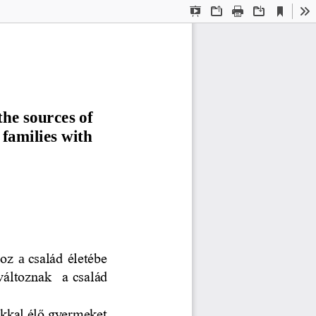
Current
Presentation
Open
Print
Download
To
View
Mode
the sources of 
families with 
hoz
a
család életébe 
változnak  a
család 
ékkal élő gyermeket 