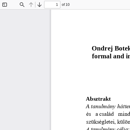
of 10
Toggle
Find
Previous
Next
Sidebar
Ondrej Bote
formal and in
Absztrakt
A
tanulmány hátte
és  a
család  mind
szükségletei, külö
A tanulmány célja