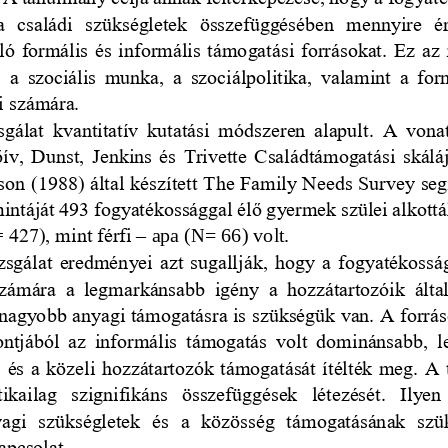
a  családi  szükségletek  összefüggésében  mennyire  é
ló formális és informális támogatási forrásokat. Ez az
  a  szociális  munka,  a  szociálpolitika,  valamint  a  for
i számára. 
zsgálat  kvantitatív  kutatási  módszeren  alapult.  A  vona
őív, Dunst, Jenkins és Trivette Családtámogatási skálá
on (1988) által készített 
The Family Needs Survey segí
intáját 493 fogyatékossággal élő gyermek szülei alkották
 427), mint férfi 
–
apa (N= 66) volt.
zsgálat eredményei azt sugallják, hogy a fo
gyatékossá
zámára  a  legmarkánsabb  igény  a  hozzátartozóik  által 
nagyobb anyagi támogatásra is szükségük van. A forrá
ntjából  az  informális  támogatás  vo
lt  dominánsabb,  
árs és a közeli hozzátartozók támogatását ítélték meg. A
ikailag  szignifikáns  összefüggések  létezését.  Ilyen 
agi  szükségletek  és  a  k
özösség  támogatásának  szük
apcsolat. 