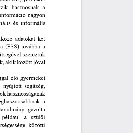
rzik  hasznosnak  a 
 információ nagyon 
mális  és  informál
is 
tkozó  adatokat  két 
ja (FSS) továbbá a 
tségével szereztük 
, akik között jóval 
ggal élő gyermeket 
 nyújtott  segítség, 
sok hasznosságának 
leghasznosabbnak  a 
 tanulmány igazolta 
 például  a  szülői 
ségessége  közötti 