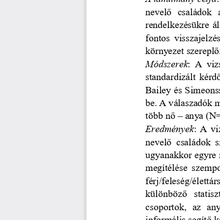
nevelő 
családok  
rendelkezésükre ál
fontos  visszajelzés
környezet szereplő
Módszerek
:  A  vi
standardizált kérd
Bailey és Simeonss
be. A válaszadók m
több nő 
–
anya (N=
Eredmények
: A vi
nevelő  családok  s
ugyanakkor egyre 
megítélése  szempo
férj/feleség/élett
különböző  statiszt
csoportok,  az  any
informális segítő k