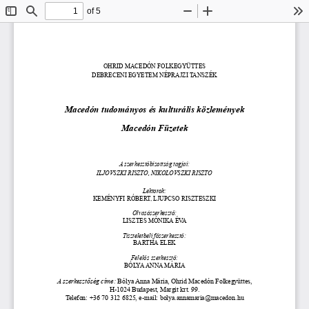
of 5
Toggle
Find
Zoom
Zoom
To
Sidebar
Out
In
OHRID MACEDÓN FOLKEGYÜTTES
DEBRECENI EGYETEM NÉPRAJZI TANSZÉK
Macedón tudományos és kulturális közlemények
Macedón Füzetek
A szerkesztőbizottság tagjai: 
ILJOVSZKI RISZTO, NIKOLOVSZKI RISZTO
Lektorok: 
KEMÉNYFI RÓBERT, LJUPCSO RISZTESZKI
Olvasószerkesztő: 
LISZTES MÓNIKA ÉVA
Tiszteletbeli főszerkesztő:
BARTHA ELEK
Felelős szerkesztő:
BÓLYA ANNA MÁRIA
A szerkesztőség címe:
 Bólya Anna Mária, Ohrid Macedón Folkegyüttes, 
H-1024 Budapest, Margit krt. 99. 
Telefon: +36 70 312 6825, e-mail: bolya.annamaria@macedon.hu