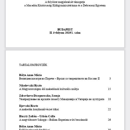
A folyóirat megjelenését támogatja 
a Macedón Köztársaság Külügyminisztériuma és a Debreceni Egyetem
BUDAPEST
II. évfolyam 2019/1. szám
TARTALOMJEGYZÉK
Bólya Anna Mária 
Велигденски игри во Порече – Врски со творештвото на Косово II
3
Nikolovszki Riszto
A Magyarországon élő makedónok kulturális múltja
15
Zdravkova-Dzseparoszka, Szonja
Унапредување на врските помеѓу Mакедонија и Унгарија во културата
18 
Iljovszki Riszto
A makedón konyhaművészet titkai
22
Huszty Zoltán – Urbán Csilla
A megváltozott Szkopje – Balkan Experience úti beszámoló
26
Bólya Anna Mária
Folklórszövegek fordításai
30