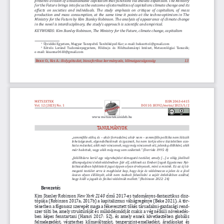
for the Future brings into focus the outcome of externalities of capitalism: climate change and its 
effects on societies and individuals. The study emphasis on critique of capitalism, of mass 
production and mass consumption, at the same time it points at the techno-optimism in The 
Ministry for the Future by Kim Stanley Robinson. The analysis of appearance of climate change 
in the novel is interdisciplinary, the study’s approach is scientific and empirical.
KEYWORDS: Kim Stanley Robinson, The Ministry for the Future, climate change, capitalism
 Újvidéki Egyetem,
 Magyar Tannyelvű Tanítóképző Kar; 
e-mail
:
 bekeotto1@gmail.com 
1
 Eötvös Loránd Tudományegyetem, Földrajz- és Földtudományi Intézet, Meteorológiai Tanszék; 
2
e-mail: kisanna0610@gmail.com 
Beke O., Kis A.
: 
Bolygótudat, bioszferikus kormányzás, klímaigazságosság
                                 13
METSZETEK
ISSN 2063-6415
Vol. 12 (2023) No. 1
DOI
10.18392/metsz/2023/1/2
www. metszetek.unideb.hu
TANULMÁNYOK
„semmiféle etika, és – akár forradalmi, akár nem – semmiféle politika nem látszik 
lehetségesnek, elgondolhatónak és igaznak, ha nem tartja eleve tiszteletben azo
-
kat a másokat, akik már nincsenek, vagy még nincsenek ott, jelenleg élőkként, akik 
már halottak, vagy akik még meg sem születtek.” (Derrida 1995: 8)
„felállításra kerül egy végrehajtást támogató testület, amely [...] a világ jövő 
beli 
állampolgárai érdekvédelmében [jár el], akiknek az Emberi Jogok Egyetemes Nyi
-
latkozatában lefektetett jogai éppen olyan érvényesek, mint a mieink. Ez az új tá
-
mogató testület arra is megbízást kap, hogy óvja és védelmezze a jelen és a jövő 
összes olyan élőlényét, akik nem tudnak felszólalni a saját érdekükben azáltal, 
hogy kiáll a jogaik és fizikai védelmük mellett.” (Robinson 2022: 24)
Bevezetés
Kim Stanley Robinson 
New York 2140 
című 2017-es tudományos-fantasztikus disz
-
tópiája (Robinson 2017a, 2017b) a kapitalizmus válságregénye (Beke 2021). A tör
-
ténetben a főgonosz szerepét maga a fékevesztett tőkés társadalmi-gazdasági rend
-
szer tölti be, amely struktúráját és működésmódját csakis a vég nélküli növekedés
-
ben képes fenntartani (Harari 2017: 52), és amely ennek következtében globális 
felmelegedést, vészterhes klímaváltozást, tengerszint-emelkedést, áradásokat és 