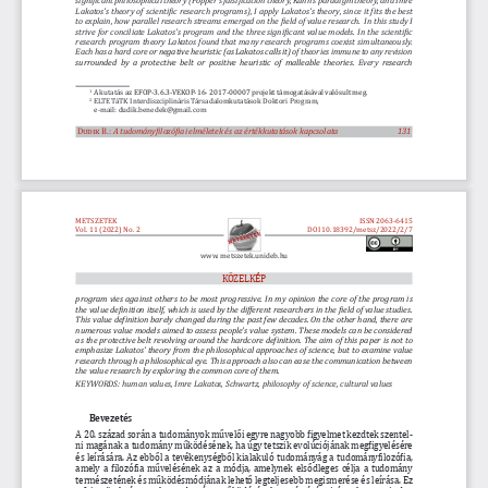
Lakatos’s theory of scientific research programs), I apply Lakatos’s theory, since it fits the best 
to explain, how parallel research streams emerged on the field of value research.  In this study I 
strive for conciliate Lakatos’s program and the three significant value models. In the scientific 
research program theory Lakatos found that many research programs coexist simultaneously. 
Each has a hard core 
or negative heuristic (as Lakatos calls it) 
of theories immune to any revision 
surrounded by a 
protective belt 
or positive heuristic of malleable theories
. Every
 research 
 A kutatás 
az EFOP-3.6.3-VEKOP-16- 2017-00007 projekt támogatásával valósult meg.
1
 ELTE TáTK Interdiszciplináris Társadalomkutatások Doktori Program,
2
   e-mail: dudik.benedek@gmail.com
Dudik B.: 
A tudományfilozófiai elméletek és az értékkutatások kapcsolata
                               131
METSZETEK
ISSN 2063-6415
Vol. 11 (2022) No. 2
DOI
10.18392/metsz/2022/2/7
www. metszetek.unideb.hu
KÖZELKÉP
program vies against others to be most 
progressive. In my opinion the core of the program is 
the value definition itself, which is used by the different researchers in the field of value studies. 
This value definition barely changed during the past few decades. On the other hand, there are 
numerous value models aimed to assess people’s value system. These models can be considered 
as the protective belt revolving around the hardcore definition. The aim of this paper is not to 
emphasize Lakatos’ theory from the philosophical approaches of science, but to examine value 
research through a philosophical eye. This approach also can ease the communication between 
the value research by
exploring the common core of them.
KEYWORDS
: human values, Imre Lakatos, Schwartz, philosophy of science, cultural values
Bevezetés
A 20. század során a tudományok művelői egyre nagyobb figyelmet kezdtek szentel
-
ni magának a tudomány működésének, ha úgy tetszik evolúciójának megfigyelésére 
és leírására. Az ebből a tevékenységből kialakuló tudományág a tudományfilozófia, 
amely a filozófia művelésének az a módja, amelynek elsődleges célja a tudomány 
természetének és működésmódjának lehető legteljesebb megismerése és leírása. Ez 