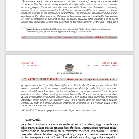
The present paper focuses on those factors that affect transition from higher education to the 
IT sector in Cluj-Napoca, in cases of entrants with informatics, automatization and computer 
technology degree. The results show that transition to the IT market in Cluj-Napoca is primarily 
influenced by the dependency of the local IT market on western IT markets with more central 
positions, followed by the competition for workforce. The first factor: dependency is due to skill 
shortages on the labour market in Cluj-Napoca. Launching new trainings with the involvement 
of other departments at universities, such as design, business, sales, marketing or business 
informatics can reduce dependency according to the representatives of the local institutions 
 a tanulmány alapjául szolgáló kutatás megvalósulását a r
ézler g  yula alapítvány támogatta.
1
 doktorjelölt, Budapesti Corvinus egyetem, Szociológia doktori iskola.
2
64
Székely Kinga: 
Átmenet a kolozsvári felsőoktatásból az IT szektorba
METSZETEK
ISSN 2063-6415
Vol. 7 (2018) No. 4
DoI
10.18392/metsz/2018/4/5
www. metszetek.unideb.hu
TemaTikus T   anulmányok – 
a munkaerőpiac gazdasági-társadalmi kérdései
of higher education. Transition from higher education to the IT sector for entrants in Cluj-
Napoca is smooth, due to the strong competition for workforce (second factor). Entrants select 
their potential workplace based on the reputation of a workplace, position/projects, team 
and remuneration. Labour shortage is present both in the IT sector and in higher education. 
A  long-term solution for reducing labour shortage in both sectors could be provided by creating 
attractive career paths in the academy which would require stronger cooperation between 
companies, state and higher education institutions, according to the representatives of the 
institutions of higher education.
KEYWORDS: IT sector, employment, transition, higher education, entrants
1. Bevezetés
Jelen tanulmányban arra a kutatási kérdésre keressük a választ, hogy milyen ténye-
zők befolyásolják az átmenetet a felsőoktatásból az 
iT piacra az informatikát, számí
-
tástechnikát és automatizálás szakot végzettek esetében Kolozsváron? 
a kérdés 
megválaszolása érdekében megvizsgáljuk, hogy milyen kihívásokkal néznek szembe 
a piaci szereplők és a felsőoktatási intézmények, valamint, hogy milyen megoldási 