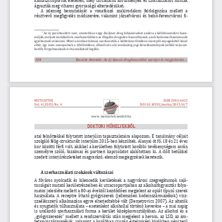
ágyaztá
k meg viharos gyorsaságú elterjedésüket.
A  jelenség  bemutatását  a  vonatkozó  szakirodalom  feldolgozása  mellett  a 
résztvevő megfigyelés módszerére, valamint józsefvárosi és belső-ferencvárosi fi
-
 Az 
új pszichoaktív szer
, szintetikus vagy dizájner drog kifejezéseket azokra a kábítószerekre hasz
-
1
nálják, melyek molekuláris szerkezetükben az illeg
ális drogokra hasonlítanak, azok
 hatásmechanizmusát 
igyekeznek utánozni. Mivel azonban kémiai szerkezetük a kábítószerlistákon szereplő anyagokétól kissé 
eltér, így nem szerepelnek a tiltólistákon, ellenőrzés alá vonásukig jogi következmények nélkül terjeszt
-
hetők, forgalmazásuk és használatuk legális.
104
Balázs András:
Az új típusú droghasználat szerepe és megjelenése...
METSZETEK
ISSN 2063-6415
Vol. 4 (2015) No. 4
DOI
10.18392/metsz/2015/4/7
www. metszetek.unideb.hu
DOKTORI MŰHELYEKBŐL
atal felnőttekkel folytatott interjúim tapasztalataira alapozom. E tanulmány céljait 
szolgáló f
élig-strukturált interjúim 
2015-ben készültek. Alanyai öt fő, 18 és 21 éves 
kor közötti férfi volt, akikkel a kerületben folytatott korábbi tevékenységem során 
személyre szóló, bizalmas és partneri kapcsolatot alakítottam ki. A
 dőlt be
tűkkel 
szedett interjúrészleteket magyarázó, elemző megjegyzések keretezik.
A szerhasználati szokások változásai
A főváros nyolcadik és kilencedik kerületének a nagyvárosi szegregátumok sajá
-
tosságait mutató kerületrészeiben és utcacsoportjaiban az alkoholfogyasztás folya
-
matos jelenléte mellett a 80-as 
évektől kezdődően megjelent az o
piát típusú szerek 
használata. A receptre írható gyógyszerek (jellemzően kodeinszármazékok) visz
-
sza
éléss
zerű alkalmazása egyre elterjedtebbé vált (Demetrovics 2007). Az altatók 
és nyugtatók túlhasználata – esetenként alkohollal történő keverése – a mai napig 
is uralkodó szerhasználati forma a kerület középkorosztályában. Az alkohol és a 
„gyógyszerezés” mellett a rendszerváltás után megjelent a heroin, az LSD, az am
-
fetaminszármazékok, valamint a korábban csupán értelmiségi körökben népszerű 