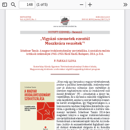
(1 of 5)
Toggle
Find
Zoom
Zoom
To
Sidebar
Out
In
METSZETEK
ISSN 2063-6415
Vol. 6 (2017) No. 1
DOI
10.18392/metsz/2017/1/9
www. metszetek.unideb.hu
NYITOTT SZEMMEL – Recenzió
„Vigyázó szemetek ezentúl
Moszkvára vessétek”
1
Scheibner Tamás: A magyar irodalomtudomány szovjetizálása. A szocialista realista 
kritika és intézményei 1945–1953. Ráció Kiadó, Budapest, 2014, p. 316.
P. FARKAS ILONA
Eszterházy Károly Egyetem Történelemtudományi Doktori Iskola,
Magyarország története a reformkor végétől napjainkig doktori program
„Nincs még egy korszaka a magyar történelemnek, 
amikor  a  politikai  berendezkedés,  intézményrend
-
szer  és  diskurzus  változása  ilyen  mértékben  és  
ütemben  meghatározta  volna  az  irodalomról  való  
beszéd  feltételeit.”  
(9) – olvashatjuk a könyv be­
vezetőjében. Ez a korszak a második világháború 
után kezdődött, amikor a szovjet befolyási övezet
be került országokban, így Magyarországon is, a 
kommunista rendszer kiépítése 
átalakította
 a po
litika, a gazdaság, a társadalom és a kultúra vala
mennyi  területét.  Scheibner  Tamás  2014­ben 
meg   jelent könyve a magyar irodalomtudomány 
szovjetizálásának elemzése révén ennek a transz
formációnak a természetrajzát tárja fel. Az iroda
lom­, kultúr­ és eszmetörténettel foglalkozó szer
ző doktori értekezését dolgozta át és formálta 