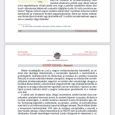
könyvvé. Irodalom­ és történettudományi mód
szereket alkalmazva próbált meg választ keresni 
műve alapkérdéseire, többek között arra, hogy a politikai események milyen disz
kurzív változásokat idéztek elő a második világháború után. Mi volt a szocialista rea­
lizmus? Hogyan valósult meg az irodalom ellenőrzése? A politikai diskurzus miként 
befolyásolta az irodalomról történő megszólalásmódot, illetve ezt milyen intézmé
nyes átalakulások kísérték vagy készítették elő? A sztálini mintakövetésnek megvol
tak­e a személyi­tárgyi feltételei?
 Az idézet Révai Józseftől származik (1949). (
Ambrus 1985: 80)  
1
148
P. Farkas Ilona:
Recenzió
METSZETEK
ISSN 2063-6415
Vol. 6 (2017) No. 1
DOI
10.18392/metsz/2017/1/9
www. metszetek.unideb.hu
NYITOTT SZEMMEL – Recenzió
Hiteles összefoglalás ez a mű a magyar irodalomtudomány helyzetéről, az iro
dalmi élet ideológiai átalakításáról, a szovjetizálás lépéseiről, a mintavételről, a 
problémákról, konfliktusokról stb. Elsősorban az irodalom és a politika viszonyára 
fókuszál, és annak mikéntjére helyezi a hangsúlyt, ahogyan az irodalmi élet szovjeti
zálásának következményeként megszűnt az irodalmi élet sokszínűsége, ahogyan a 
kiadókat államosították, a folyóiratokat megszüntették vagy ellehetetlenítették, és 
ahogyan az országra kényszerített egyoldalú szovjet orientáció, valamint az ideo
lógiai nyomás hatására sérült a magyar tudományos gondolkodás és a tudomá
nyos 
élet
. 
A szerző nem törekedett teljes, átfogó ismertetésre, inkább kiemelt olyan ese
ményeket, amelyeket fontosnak tartott, 
és 
amelyek képesek visszaadni, ábrázolni e 
korszak sajátosságait. A sokrétű kutatásra alapozott munka forrásbázisa igen szé
les. Tartalmilag leginkább a múltismeret, az esemény
­, politika­ és kultúratörténet, 
ezen belül is az irodalomtudomány kapott elsődleges szerepet. Témái
 többek között
: 
a kommunista hatalomátvétel 1945 után, az irodalom szovjetizálása, a szocreál, a 
könyvkiadás szerepe, a Szikra bemutatása és az MSZMT mint új kulturális intézmény 
létrehozása. Kiemelt jelentőséget tulajdonít Lukács Györgynek és nézeteinek is, va