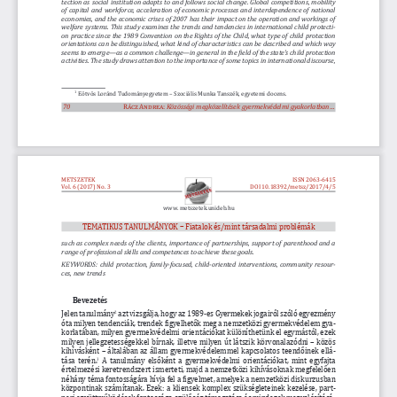
tection as social institution adapts to and follows social change. Global competitions, mobility 
of capital and workforce, acceleration of economic processes and interdependence of national 
economies, and the economic crises of 2007 has their impact on the operation and workings of 
welfare systems. This study examines the trends and tendencies in international child protecti
-
on practice since the 1989 Convention on the Rights of the Child, what type of child protection 
orientations can be distinguished, what kind of characteristics can be described and which way 
seems to emerge—as a common challenge—in general in the field of the state’s child protection 
activities. The study draws attention to the importance of some topics in international discourse, 
 Eötvös Loránd Tudományegyetem – Szociális Munka Tanszék, egyetemi docens.
1
70
Rácz Andrea
: 
Közösségi megközelítések gyermekvédelmi gyakorlatban...
METSZETEK
ISSN 2063-6415
Vol. 6 (2017) No. 3
DOI
10.18392/metsz/2017/4/5
www. metszetek.unideb.hu
TEMATIKUS TANULMÁNYOK – 
Fiatalok és/mint társadalmi problémák
such as complex needs of the clients, importance of partnerships, support of parenthood and a 
range of professional skills and competences to achieve these goals.
KEYWORDS
: child protection, family-focused, child-oriented interventions, community resour
-
ces, new trends
Bevezetés
Jelen tanulmány
 azt vizsgálja, hogy az 1989-es Gyermekek jogairól szóló egyezmény 
2
óta milyen tendenciák, trendek figyelhetők meg a nemzetközi gyermekvédelem gya
-
korlatában, milyen gyermekvédelmi orientációkat különíthetünk el egymástól, ezek 
milyen jellegzetességekkel bírnak, illetve milyen út látszik körvonalazódni – közös 
kihívásként – általában az állam gyermekvédelemmel kapcsolatos teendőinek ellá
-
tása terén.
 A tanulmány elsőként a gyermekvédelmi orientációkat, mint egyfajta 
3
értelmezési keretrendszert ismerteti, majd a nemzetközi kihívásoknak megfelelően 
néhány téma fontosságára hívja fel a figyelmet, amelyek a nemzetközi diskurzusban 
központinak számítanak. Ezek: a kliensek komplex szükségleteinek kezelése, part
-
neri együttműködések fontossága, szülőség támogatása és mindezek megvalósításá
-