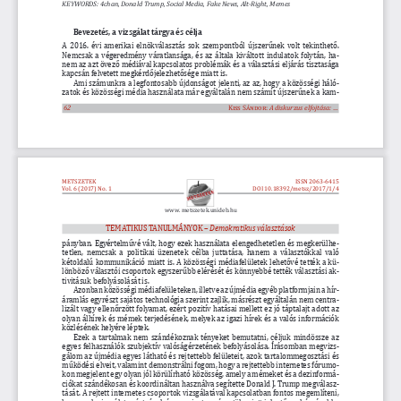
KEYWORDS
: 4chan, Donald Trump, Social Media, Fake News, Alt-Right, Memes
Bevezetés, a vizsgálat tárgya és célja
A 2016. évi amerikai elnökválasztás sok szempontból újszerűnek volt tekinthető. 
Nemcsak a végeredmény váratlansága, és az általa kiváltott indulatok folytán, ha
-
nem az azt övező médiával kapcsolatos problémák és a választási eljárás tisztasága 
kapcsán felvetett megkérdőjelezhetősége miatt is.
Ami számunkra a legfontosabb újdonságot jelenti, az az, hogy a közösségi háló­
zatok és közösségi média használata már egyáltalán nem számít újszerűnek a kam
-
62
Kiss Sándor:
A diskurzus elfojtása: ...
METSZETEK
ISSN 2063-6415
Vol. 6 (2017) No. 1
DOI
10.18392/metsz/2017/1/4
www. metszetek.unideb.hu
TEMATIKUS TANULMÁNYOK
 – 
Demokratikus választások
pányban. Egyértelművé vált, hogy ezek használata elengedhetetlen és megkerülhe
-
tetlen, nemcsak a politikai üzenetek célba juttatása, hanem a választókkal való 
kétoldalú kommunikáció miatt is. A közösségi médiafelületek lehetővé tették a kü
-
lönböző választói csoportok egyszerűbb elérését és könnyebbé tették választási ak
-
tivitásuk befolyásolását is.
Azonban
 közösségi médiafelületeken
, illetve az újmédia egyéb platformjain a hír­
áramlás egyrészt sajátos technológia szerint zajlik, másrészt egyáltalán nem centra
-
lizált vagy ellenőrzött folyamat, ezért pozitív hatásai mellett ez jó táptalajt adott az 
olyan álhírek és mémek terjedésének, melyek az igazi hírek és a valós információk 
közlésének helyére léptek.
Ezek a tartalmak nem szándékoznak tényeket bemutatni, céljuk mindössze az 
egyes felhasználók szubjektív valóságérzetének befolyásolása. Írásomban megvizs
-
gálom az újmédia egyes látható és rejtettebb felületeit, azok tartalommegosztási és 
működési elveit, valamint demonstrálni fogom, hogy a rejtettebb internetes fórumo
-
kon megjelent egy olyan jól körülírható közösség, amely a mémeket és a dezinformá
-
ciókat szándékosan és koordináltan használva segítette Donald J. Trump megválasz
-
tását. A rejtett internetes csoportok vizsgálatával kapcsolatban fontos megemlíteni, 