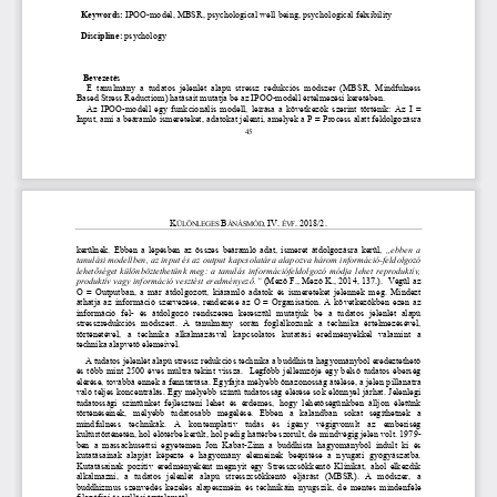
  Keywords: 
IPOO-model, MBSR, psychological well being, psychological felxibility 
  Discipline: 
psychology
   Bevezetés
E  tanulmány  a  tudatos  jelenlét  alapú  stressz  redukciós  módszer  (MBSR,  Mindfulness 
Based Stress Reductiom) hatásait mutatja be az IPOO-modell értelmezési keretében.
Az IPOO-modell egy funkcionális modell, leírása a következők szerint történik: Az I = 
Input, ami a beáramló ismereteket, adatokat jelenti, amelyek a P = Process alatt feldolgozásra 
45 
K
B
,
IV.
.
2018/2. 
ÜLÖNLEGES 
ÁNÁSMÓD
 ÉVF
kerülnek.
Ebben a lépésben az összes beáramló adat, ismeret átdolgozásra kerül,
 „ebben a 
tanulási modellben, az input és az output kapcsolatára alapozva három információ-feldolgozó 
lehetőséget különböztethetünk meg: a tanulás információfeldolgozó módja lehet reproduktív, 
produktív vagy információ vesztést eredményező.” 
(Mezö F., Mező K., 2014, 137.).  Végül az 
O = Outputban,  a már átdolgozott, kiáramló adatok és ismereteket jelennek meg. Mindezt 
áthatja az információ szervezése, rendezése az O = Organisation. A következőkben ezen az 
információ  fel-  és  átdolgozó  rendszeren  keresztül  mutatjuk  be  a  tudatos  jelenlét  alapú 
stresszredukciós  módszert.  A  tanulmány  során  foglalkozunk  a  technika  értelmezésével, 
történetével,  a  technika  alkalmazásval  kapcsolatos  kutatási  eredményekkel  valamint  a 
technika alapvető elemeivel.
A tudatos jelenlét alapú stressz redukciós technika a buddhista hagyományból eredeztethető 
és több mint 2500 éves múltra tekint vissza.  Legfőbb jellemzője egy belső tudatos éberség 
elérése, továbbá ennek a fenntartása. Egyfajta mélyebb önazonosság átélése, a jelen pillanatra 
való teljes koncentrálás. Egy mélyebb színtű tudatosság elérése sok előnnyel járhat. Jelenlegi 
tudatossági  szintünket  fejleszteni  lehet  és  érdemes,  hogy  lehetőségünkben  álljon  életünk 
történéseinek,  mélyebb  tudatosabb  megélése.  Ebben  a  kalandban  sokat  segíthetnek  a 
mindfulness  technikák.  A  kontemplatív  tudás  és  igény  végigvonult  az  emberiség 
kultúrtörténetén, hol előtérbe került, hol pedig háttérbe szorult, de mindvégig jelen volt. 1979-
ben  a  massachusettsi  egyetemen  Jon  Kabat-Zinn  a  buddhista  hagyományból  indult  ki  és 
kutatásainak  alapját  képezte  e  hagyomány  elemeinek  beépítése  a  nyugati  gyógyászatba. 
Kutatásainak  pozitív  eredményeként  megnyit  egy  Stresszcsökkentő  Klinikát,  ahol  elkezdik 
alkalmazni,  a  tudatos  jelenlét  alapú  stresszcsökkentő  eljárást  (MBSR).  A  módszer,  a 
buddhizmus  szenvedés  kezelés  alapeszméin  és  technikáin  nyugszik,  de  mentes  mindenféle 
filozófiai és vallási tartalomtól. 